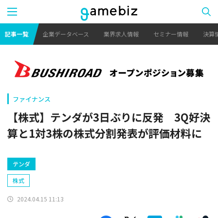
記事一覧
企業データベース
業界求人情報
セミナー情報
決算
ファイナンス
【株式】テンダが3日ぶりに反発 3Q好決
算と1対3株の株式分割発表が評価材料に
テンダ
株式
2024.04.15 11:13