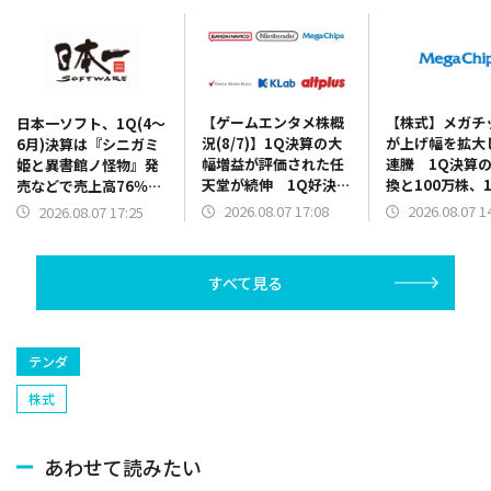
【ゲームエンタメ株概
【株式】メガチ
日本一ソフト、1Q(4～
況(8/7)】1Q決算の大
が上げ幅を拡大
6月)決算は『シニガミ
幅増益が評価された任
連騰 1Q決算
姫と異書館ノ怪物』発
天堂が続伸 1Q好決算
換と100万株、1
売などで売上高76％増
と2Q累計業績予想の上
円を上限とした
に 2Q以降発売の新作
2026.08.07 17:08
2026.08.07 1
2026.08.07 17:25
方修正を発表のバンダ
買いの発表で
の開発費用先行で営業
イナムコHDは5000円
赤字を計上
台を回復
すべて見る
テンダ
株式
あわせて読みたい