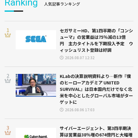
Ranking
人気記事ランキング
セガサミーHD、第1四半期の「コンシ
ューマ」の営業益は75％減の13億
円 主力タイトルを下期投入予定 ウ
ィッシュリスト登録は好調
2026.08.07 12:32
KLabの決算説明資料より…新作『僕
のヒーローアカデミア UNITED
SURVIVAL』は日本国内だけでなく北
米を中心としたグローバル市場がター
ゲットに
2026.08.06 17:03
サイバーエージェント、第3四半期決
算は営業益38％増の674億円と大幅増