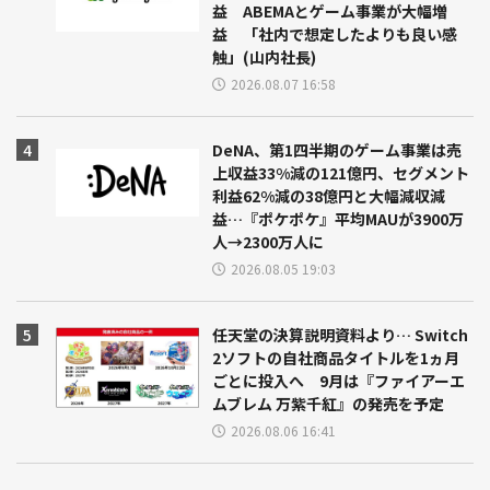
益 ABEMAとゲーム事業が大幅増
益 「社内で想定したよりも良い感
触」(山内社長)
2026.08.07 16:58
DeNA、第1四半期のゲーム事業は売
上収益33%減の121億円、セグメント
利益62%減の38億円と大幅減収減
益…『ポケポケ』平均MAUが3900万
人→2300万人に
2026.08.05 19:03
任天堂の決算説明資料より… Switch
2ソフトの自社商品タイトルを1ヵ月
ごとに投入へ 9月は『ファイアーエ
ムブレム 万紫千紅』の発売を予定
2026.08.06 16:41