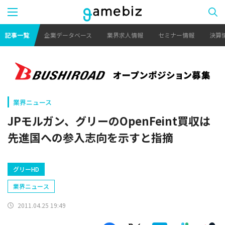
記事一覧
企業データベース
業界求人情報
セミナー情報
決算
業界ニュース
JPモルガン、グリーのOpenFeint買収は
先進国への参入志向を示すと指摘
グリーHD
業界ニュース
2011.04.25 19:49