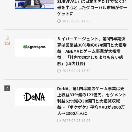
SURVIVAL』は日本国内だけでなく北
米を中心としたグローバル市場がター
ゲットに
2026.08.06 17:03
サイバーエージェント、第3四半期決
算は営業益38％増の674億円と大幅増
益 ABEMAとゲーム事業が大幅増
益 「社内で想定したよりも良い感
触」(山内社長)
2026.08.07 16:58
DeNA、第1四半期のゲーム事業は売
上収益33%減の121億円、セグメント
利益62%減の38億円と大幅減収減
益…『ポケポケ』平均MAUが3900万
人→2300万人に
2026.08.05 19:03