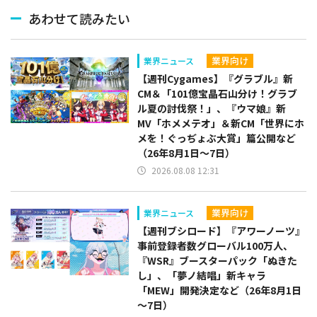
あわせて読みたい
業界向け
業界ニュース
【週刊Cygames】『グラブル』新
CM＆「101億宝晶石山分け！グラブ
ル夏の討伐祭！」、『ウマ娘』新
MV「ホメメテオ」＆新CM「世界にホ
メを！ぐっぢょぶ大賞」篇公開など
（26年8月1日～7日）
2026.08.08 12:31
業界向け
業界ニュース
【週刊ブシロード】『アワーノーツ』
事前登録者数グローバル100万人、
『WSR』ブースターパック「ぬきた
し」、「夢ノ結唱」新キャラ
「MEW」開発決定など（26年8月1日
～7日）