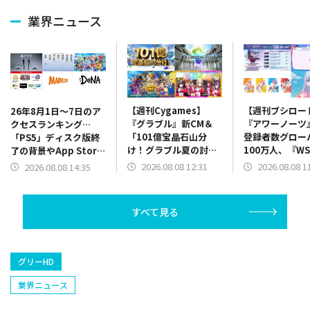
業界ニュース
【週刊Cygames】
【週刊ブシロー
26年8月1日～7日のア
『グラブル』新CM＆
『アワーノーツ
クセスランキング…
「101億宝晶石山分
登録者数グロー
「PS5」ディスク版終
け！グラブル夏の討伐
100万人、『W
了の背景やApp Store
祭！」、『ウマ娘』新
ースターパック
振り返り、決算関係が
2026.08.08 12:31
2026.08.08 1
2026.08.08 14:35
MV「ホメメテオ」＆新
たし」、「夢ノ
上位に
CM「世界にホメを！ぐ
新キャラ「ME
っぢょぶ大賞」篇公開
決定など（26年
すべて見る
など（26年8月1日～7
～7日）
日）
グリーHD
業界ニュース