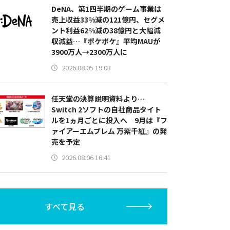
DeNA、第1四半期のゲーム事業は
売上収益33%減の121億円、セグメ
ント利益62%減の38億円と大幅減
収減益…『ポケポケ』平均MAUが
3900万人→2300万人に
2026.08.05 19:03
任天堂の決算説明資料より…
Switch 2ソフトの自社商品タイト
ルを1ヵ月ごとに投入へ 9月は『フ
ァイアーエムブレム 万紫千紅』の発
売を予定
2026.08.06 16:41
すべて見る