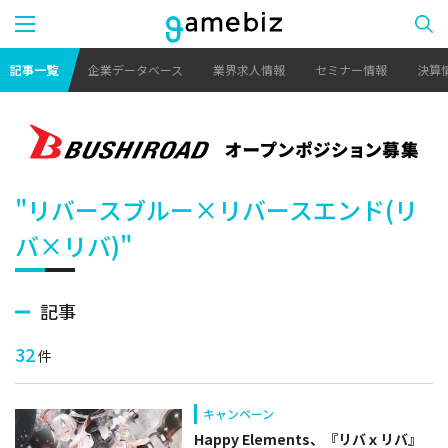
記事一覧
企業データベース
業界求人情報
セミナー情報
決算
"リバースブルー×リバースエンド(リ
バ×リバ)"
記事
32
件
キャンペーン
Happy Elements、『リバｘリバ』