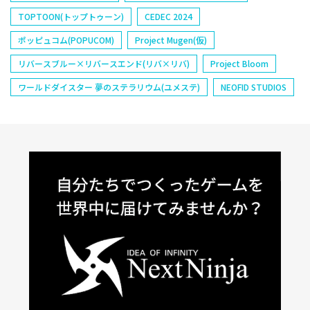
TOPTOON(トップトゥーン)
CEDEC 2024
ポッピュコム(POPUCOM)
Project Mugen(仮)
リバースブルー×リバースエンド(リバ×リバ)
Project Bloom
ワールドダイスター 夢のステラリウム(ユメステ)
NEOFID STUDIOS