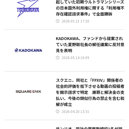
起していた初期ウルトラマンシリーズ
の日本国外利用権に関する「利用権不
存在確認請求事件」で全面勝訴
2026.05.21 17:20
KADOKAWA、ファンドから提案され
ていた夏野剛社長の解任議案に反対意
見を表明
2026.05.14 16:09
スクエニ、同社と『FFXIV』関係者の
社会的評価を低下させる動画の投稿者
を開示請求で特定 謝罪と解決金の支
払い、今後の類似行為の禁止を含む和
解が成立
2026.04.20 13:31
サンリオ、同社の常務取締役1名が担