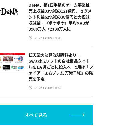
DeNA、第1四半期のゲーム事業は
売上収益33%減の121億円、セグメ
ント利益62%減の38億円と大幅減
収減益…『ポケポケ』平均MAUが
3900万人→2300万人に
2026.08.05 19:03
任天堂の決算説明資料より…
Switch 2ソフトの自社商品タイト
ルを1ヵ月ごとに投入へ 9月は『フ
ァイアーエムブレム 万紫千紅』の発
売を予定
2026.08.06 16:41
すべて見る