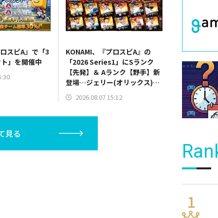
プロスピA』で「3
KONAMI、『プロスピA』の
ウト」を開催中
「2026 Series1」にSランク
【先発】＆ Aランク【野手】新
5:30
登場…ジェリー(オリックス)、
マラー(中日)、奈良間大己(北海
2026.08.07 15:12
道日本ハム/二塁手)、持丸泰輝
(広島/捕手)など
て見る
Ran