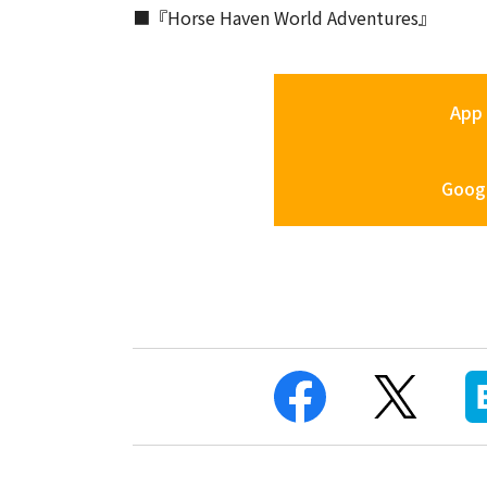
■『Horse Haven World Adventures』
App 
Googl