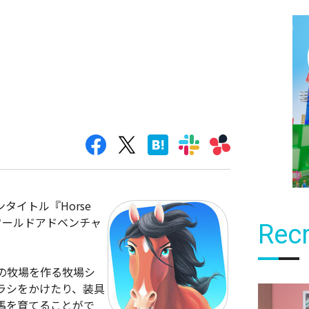
イトル『Horse
ブン ワールドアドベンチャ
Recr
の牧場を作る牧場シ
ラシをかけたり、装具
馬を育てることがで