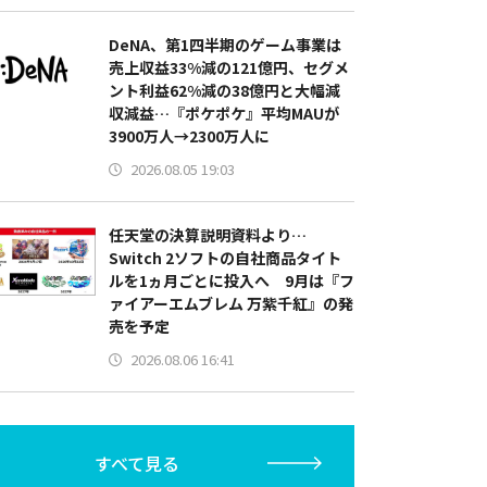
DeNA、第1四半期のゲーム事業は
売上収益33%減の121億円、セグメ
ント利益62%減の38億円と大幅減
収減益…『ポケポケ』平均MAUが
3900万人→2300万人に
2026.08.05 19:03
任天堂の決算説明資料より…
Switch 2ソフトの自社商品タイト
ルを1ヵ月ごとに投入へ 9月は『フ
ァイアーエムブレム 万紫千紅』の発
売を予定
2026.08.06 16:41
すべて見る