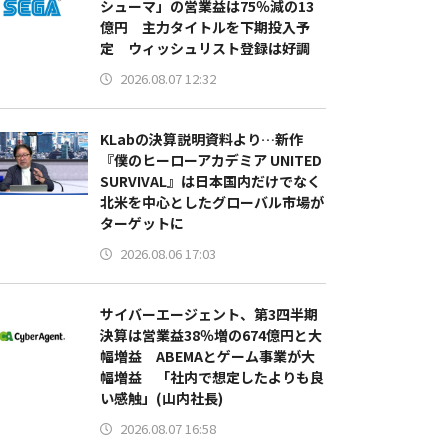
シューマ」の営業益は75％減の13
億円 主力タイトルを下期投入予
定 ウィッシュリスト登録は好調
2026.08.07 12:32
KLabの決算説明資料より…新作
『僕のヒーローアカデミア UNITED
SURVIVAL』は日本国内だけでなく
北米を中心としたグローバル市場が
ターゲットに
2026.08.06 17:03
サイバーエージェント、第3四半期
決算は営業益38％増の674億円と大
幅増益 ABEMAとゲーム事業が大
幅増益 「社内で想定したよりも良
い感触」(山内社長)
2026.08.07 16:58