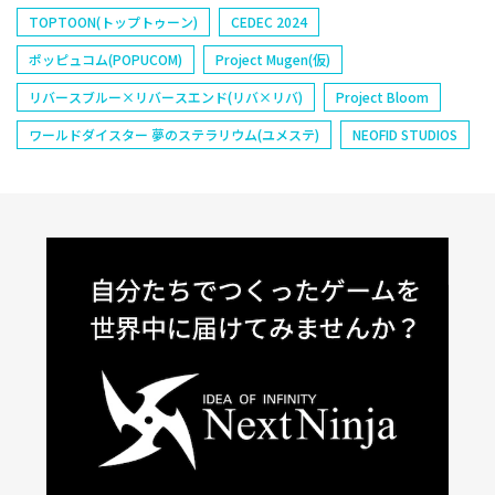
TOPTOON(トップトゥーン)
CEDEC 2024
ポッピュコム(POPUCOM)
Project Mugen(仮)
リバースブルー×リバースエンド(リバ×リバ)
Project Bloom
ワールドダイスター 夢のステラリウム(ユメステ)
NEOFID STUDIOS