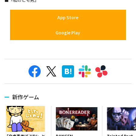
■『私のヒモ男』
App Store
Google Play
新作ゲーム