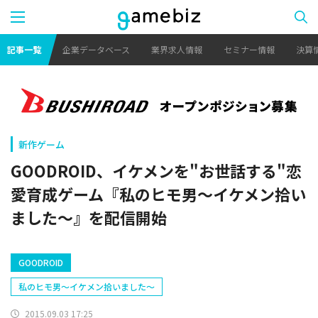
記事一覧
企業データベース
業界求人情報
セミナー情報
決算
新作ゲーム
GOODROID、イケメンを"お世話する"恋
愛育成ゲーム『私のヒモ男～イケメン拾い
ました～』を配信開始
GOODROID
私のヒモ男～イケメン拾いました～
2015.09.03 17:25