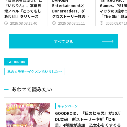
DANGEN
Tainted Pact
「自虐勇者ぽぷり!」と
Entertainmentと
Games、PS1
「いちりん」、掌編日
Bonereaders、ダー
ィックのB級ホ
常ノベル『とってもし
クなストーリー性のカ
『The Skin St
あわせ!』をリリース
ードゲーム
を配信開始！
2026.08.08 11:11
2026.08.07 1
2026.08.08 12:40
ADV『BONEREADER
～骨読みの魔の世界
～』をリリース
すべて見る
GOODROID
私のヒモ男～イケメン拾いました～
あわせて読みたい
キャンペーン
GOODROID、『私のヒモ男』が50万
DL突破 新ストーリーや新「ヒモ
男」4種類が追加 乙女心をくすぐる