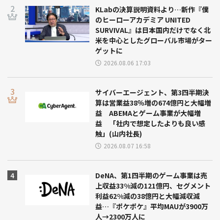
KLabの決算説明資料より…新作『僕
のヒーローアカデミア UNITED
SURVIVAL』は日本国内だけでなく北
米を中心としたグローバル市場がター
ゲットに
2026.08.06 17:03
サイバーエージェント、第3四半期決
算は営業益38％増の674億円と大幅増
益 ABEMAとゲーム事業が大幅増
益 「社内で想定したよりも良い感
触」(山内社長)
2026.08.07 16:58
DeNA、第1四半期のゲーム事業は売
上収益33%減の121億円、セグメント
利益62%減の38億円と大幅減収減
益…『ポケポケ』平均MAUが3900万
人→2300万人に