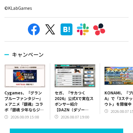
©KLabGames
キャンペーン
セガ、『サカつく
KONAMI、『
Cygames、『グラン
2026』公式Xで実在ス
A』で「3ステ
ブルーファンタジー』
ポンサー紹介
ウト」を開催中
ｘアニメ『銀魂』コラ
【DAZN（ダゾー
ボ「銀魂 少年ならジャ
2026.08.07 1
ン）】篇をポスト
ンプの裏表紙までちゃ
2026.08.07 19:00
2026.08.09 15:08
んと楽しめ」を復刻開
催