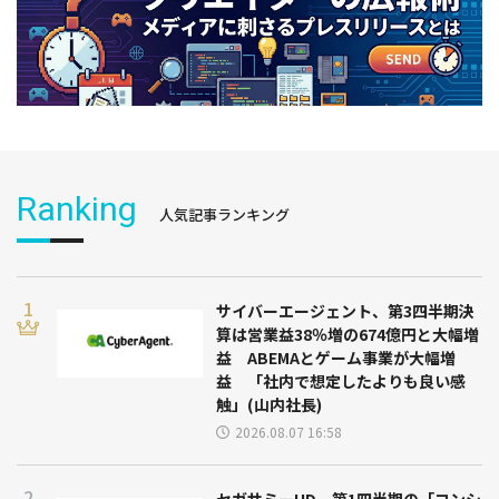
Ranking
人気記事ランキング
サイバーエージェント、第3四半期決
算は営業益38％増の674億円と大幅増
益 ABEMAとゲーム事業が大幅増
益 「社内で想定したよりも良い感
触」(山内社長)
2026.08.07 16:58
セガサミーHD、第1四半期の「コンシ