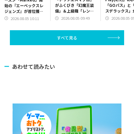
がふくびき「幻魔王装
「GOパス」と
始の『エーペックスレ
備」＆上級職「レンジ
スデラックス」
ジェンズ』が首位獲
ャー」解放で60ランク
の『ポケモンG
得 新作『Big Walk』
2026.08.05 09:49
2026.08.05 0
2026.08.05 10:11
アップ 新キャラ[泥
20位に浮上 「
『ラグナロク：ザ・ニ
沼] ルーデウス登場で
コラボ開催の『
ューワールド』が登場
『無職転生 クロエコ 』
に』は30位に
すべて見る
トップ20復帰
あわせて読みたい