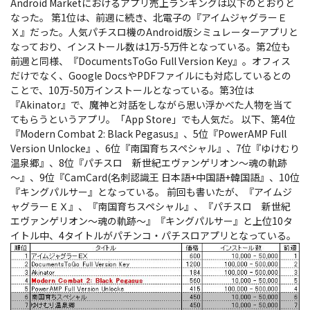
Android Marketにおけるアプリ売上ランキングは以下のとおりと
なった。
第1位は、前週に続き、北電子の『アイムジャグラーＥ
Ｘ』だった。人気パチスロ機のAndroid版シミュレーターアプリと
なっており、インストール数は1万-5万件となっている。第2位も
前週と同様、『DocumentsToGo Full Version Key』。オフィス
だけでなく、Google DocsやPDFファイルにも対応しているとの
ことで、10万-50万インストールとなっている。第3位は
『Akinator』で、魔神と対話をしながら思い浮かべた人物を当て
てもらうというアプリ。「App Store」でも人気だ。 以下、第4位
『Modern Combat 2: Black Pegasus』、5位『PowerAMP Full
Version Unlocke』、6位『南国育ちスペシャル』、7位『ゆけむり
温泉郷』、8位『パチスロ 新世紀エヴァンゲリオン～魂の軌跡
～』、9位『CamCard(名刺認識王 日本語+中国語+韓国語』、10位
『キングパルサー』となっている。 前回も書いたが、『アイムジ
ャグラーＥＸ』、『南国育ちスペシャル』、『パチスロ 新世紀
エヴァンゲリオン～魂の軌跡～』『キングパルサー』と上位10タ
イトル中、4タイトルがパチンコ・パチスロアプリとなっている。