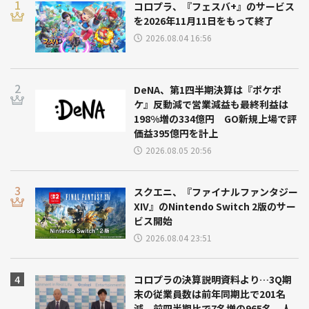
コロプラ、『フェスバ+』のサービス
を2026年11月11日をもって終了
2026.08.04 16:56
DeNA、第1四半期決算は『ポケポ
ケ』反動減で営業減益も最終利益は
198%増の334億円 GO新規上場で評
価益395億円を計上
2026.08.05 20:56
スクエニ、『ファイナルファンタジー
XIV』のNintendo Switch 2版のサー
ビス開始
2026.08.04 23:51
コロプラの決算説明資料より…3Q期
末の従業員数は前年同期比で201名
減、前四半期比で7名増の965名 人