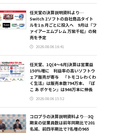
任天堂の決算説明資料より…
Switch 2ソフトの自社商品タイト
ルを1ヵ月ごとに投入へ 9月は『フ
ァイアーエムブレム 万紫千紅』の発
売を予定
2026.08.06 16:41
任天堂、1Q(4～6月)決算は営業益
150％増に 利益率の高いソフトウ
ェア販売が寄与 『トモコレわくわ
く生活』は販売本数794万本、『ぽ
こ あ ポケモン』は946万本に伸長
2026.08.06 15:52
コロプラの決算説明資料より…3Q
期末の従業員数は前年同期比で201
名減、前四半期比で7名増の965