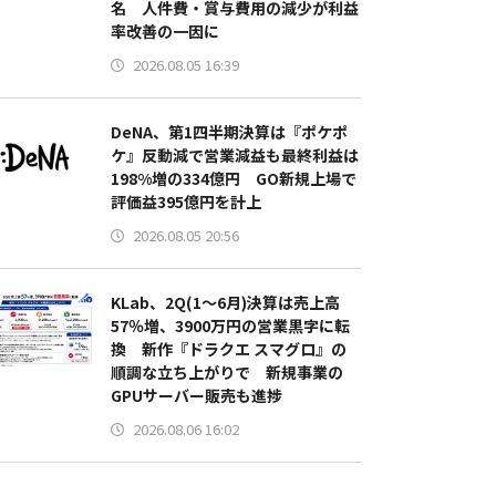
名 人件費・賞与費用の減少が利益
率改善の一因に
2026.08.05 16:39
DeNA、第1四半期決算は『ポケポ
ケ』反動減で営業減益も最終利益は
198%増の334億円 GO新規上場で
評価益395億円を計上
2026.08.05 20:56
KLab、2Q(1～6月)決算は売上高
57％増、3900万円の営業黒字に転
換 新作『ドラクエ スマグロ』の
順調な立ち上がりで 新規事業の
GPUサーバー販売も進捗
2026.08.06 16:02