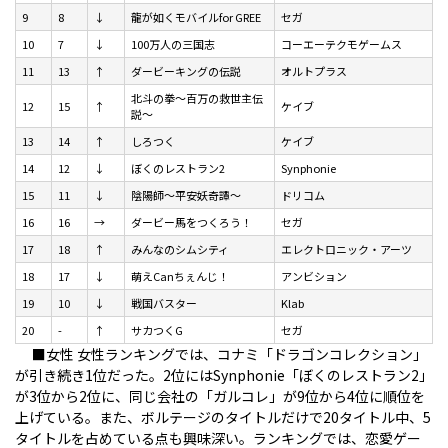
9
8
↓
龍が如くモバイルfor GREE
セガ
10
7
↓
100万人の三国志
コーエーテクモゲームス
11
13
↑
ダービーキングの伝説
オルトプラス
北斗の拳～百万の救世主伝
12
15
↑
ケイブ
説～
13
14
↑
しろつく
ケイブ
14
12
↓
ぼくのレストラン2
Synphonie
15
11
↓
陰陽師～平安妖奇譚～
ドリコム
16
16
→
ダービー馬をつくろう！
セガ
17
18
↑
みんなのシムシティ
エレクトロニック・アーツ
18
17
↓
萌えCanちぇんじ！
アンビション
19
10
↓
戦国バスター
Klab
20
-
↑
サカつくG
セガ
■女性
女性ランキングでは、コナミ「ドラゴンコレクション」
が引き続き1位だった。2位にはSynphonie「ぼくのレストラン2」
が3位から2位に、同じ会社の「ガルコレ」が9位から4位に順位を
上げている。また、ボルテージのタイトルだけで20タイトル中、5
タイトルを占めている点も興味深い。ランキングでは、恋愛ゲー