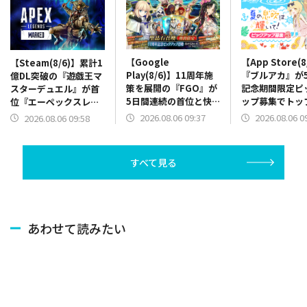
【Google
【App Store(8
【Steam(8/6)】累計1
Play(8/6)】11周年施
『ブルアカ』が5
億DL突破の『遊戯王マ
策を展開の『FGO』が
記念期間限定ピ
スターデュエル』が首
5日間連続の首位と快
ップ募集でトッ
位『エーペックスレジ
走 200万ダウンロー
り 『スターレ
ェンズ』に迫る 『七
2026.08.06 09:37
2026.08.06 0
2026.08.06 09:58
ド突破の『ホロドリ』
はVer.4.4後
つの大罪:Origin』7位
が2位と追走
でトップ20圏内
急浮上
すべて見る
あわせて読みたい