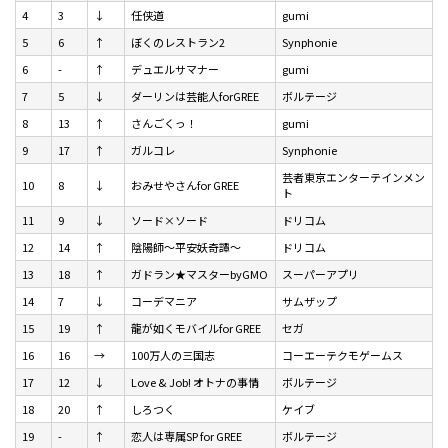
4
3
↓
任侠道
gumi
5
6
↑
ぼくのレストラン2
Synphonie
6
-
↑
デュエルサマナー
gumi
7
5
↓
ダーリンは芸能人forGREE
ボルテージ
8
13
↑
さんごくっ！
gumi
9
17
↑
ガルコレ
Synphonie
芸者東京エンターテインメン
10
8
↓
おみせやさんfor GREE
ト
11
9
↓
ソード×ソード
ドリコム
12
14
↑
陰陽師～平安妖奇譚～
ドリコム
13
18
↑
ガドラン★マスターbyGMO
スーパーアプリ
14
7
↓
コーデマニア
サムザップ
15
19
↑
龍が如くモバイルfor GREE
セガ
16
16
→
100万人の三国志
コーエーテクモゲームス
17
12
↓
Love & Job! オトナの事情
ボルテージ
18
20
↑
しろつく
ケイブ
19
-
↑
恋人は専属SP for GREE
ボルテージ