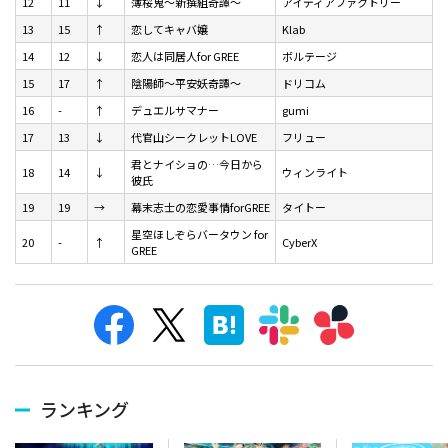
12
11
↓
薄桜鬼～新撰組奇譚～
アイディアファクトリー
13
15
↑
恋してキャバ嬢
Klab
14
12
↓
恋人は同居人for GREE
ボルテージ
15
17
↑
陰陽師～平安妖奇譚～
ドリコム
16
-
↑
デュエルサマナー
gumi
17
13
↓
代官山シークレットLOVE
フリュー
君とナイショの…今日から
18
14
↓
ウィンライト
彼氏
19
19
→
幕末志士の恋愛事情forGREE
タイトー
星空ほしぞらバータウン for
20
-
↑
CyberX
GREE
ランキング