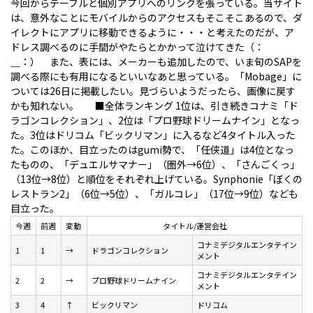
今回からテーブルと個別アプリへのリンクを張っている。当サイト
は、意外なことにモバイルからのアクセスもそこそこあるので、ダ
イレクトにアプリに移動できるように・・・と考えたのだが、ア
ドレス調べるのに手間がやたらとかかって泣けてきた（：
＿：） また、表には、メーカーも追加したので、いま旬のSAPを
調べる際にも有用になるといいなあと思っている。「Mobage」に
ついては26日に掲載したい。見づらいようだったら、画像に戻す
かも知れない。
■全体ランキング
1位は、引き続きコナミ「ド
ラゴンコレクション」、2位は「プロ野球ドリームナイン」となっ
た。3位はドリコム「ビックリマン」に入るなど4タイトル入った
た。このほか、目立ったのはgumi勢で、「任侠道」は4位となっ
たものの、「デュエルサマナー」（圏外→6位）、「さんごくっ」
（13位→8位）と順位をそれぞれ上げている。Synphonie「ぼくの
レストラン2」（6位→5位）、「ガルコレ」（17位→9位）なども
目立った。
今週
前週
変動
タイトル/運営会社
コナミデジタルエンタテイン
1
1
→
ドラゴンコレクション
メント
コナミデジタルエンタテイン
2
2
→
プロ野球ドリームナイン
メント
3
4
↑
ビックリマン
ドリコム