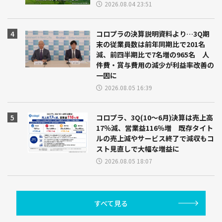
2026.08.04 23:51
コロプラの決算説明資料より…3Q期
末の従業員数は前年同期比で201名
減、前四半期比で7名増の965名 人
件費・賞与費用の減少が利益率改善の
一因に
2026.08.05 16:39
コロプラ、3Q(10～6月)決算は売上高
17％減、営業益116％増 既存タイト
ルの売上減やサービス終了で減収もコ
スト見直しで大幅な増益に
2026.08.05 18:07
すべて見る