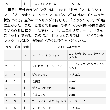
20
10
↓
ちょこっとファーム
ドリコム
■男性
男性のランキングでは、コナミ「ドラゴンコレクショ
ン」「プロ野球ドリームナイン」の1位、2位は揺るがずといった
状況である。全体のランキングと同じく、「ビックリマン」が3位
に上がった。また、こちらでもgumiのタイトルが4位～6位を占め
ている点も目立つ。「任侠道」、「デュエルサマナー」、「さん
ごくっ！」である。このほか、目立つところでは、「ガドラン★
マスターbyGMO」が9位から7位に順位を上げている。
今週
前週
変動
タイトル/運営会社
コナミデジタルエンタテイン
1
1
→
ドラゴンコレクション
メント
コナミデジタルエンタテイン
2
2
→
プロ野球ドリームナイン
メント
3
4
↑
ビックリマン
ドリコム
4
3
↓
任侠道
gumi
5
-
↑
デュエルサマナー
gumi
6
6
↑
さんごくっ！
gumi
7
9
↑
ガドラン★マスターbyGMO
スーパーアプリ
8
5
↓
ソード×ソード
ドリコム