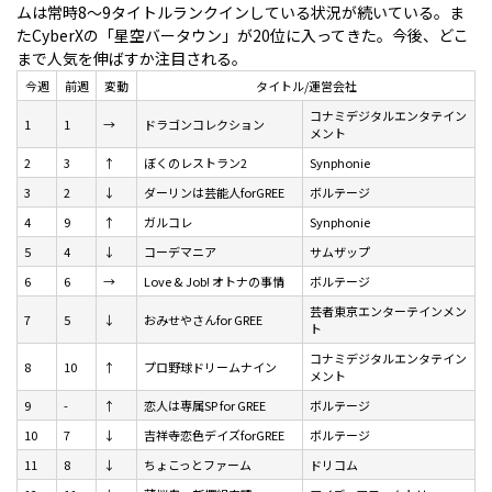
ムは常時8～9タイトルランクインしている状況が続いている。ま
たCyberXの「星空バータウン」が20位に入ってきた。今後、どこ
まで人気を伸ばすか注目される。
今週
前週
変動
タイトル/運営会社
コナミデジタルエンタテイン
1
1
→
ドラゴンコレクション
メント
2
3
↑
ぼくのレストラン2
Synphonie
3
2
↓
ダーリンは芸能人forGREE
ボルテージ
4
9
↑
ガルコレ
Synphonie
5
4
↓
コーデマニア
サムザップ
6
6
→
Love & Job! オトナの事情
ボルテージ
芸者東京エンターテインメン
7
5
↓
おみせやさんfor GREE
ト
コナミデジタルエンタテイン
8
10
↑
プロ野球ドリームナイン
メント
9
-
↑
恋人は専属SP for GREE
ボルテージ
10
7
↓
吉祥寺恋色デイズforGREE
ボルテージ
11
8
↓
ちょこっとファーム
ドリコム