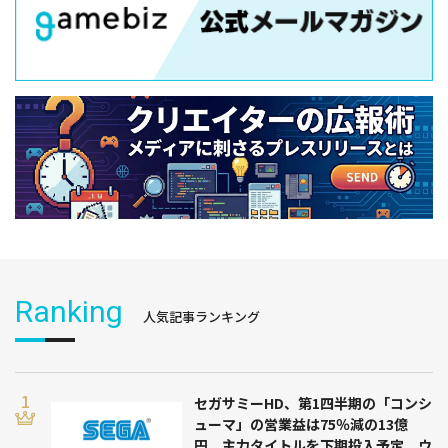
Ranking
人気記事ランキング
セガサミーHD、第1四半期の「コンシ
ューマ」の営業益は75％減の13億
円 主力タイトルを下期投入予定 ウ