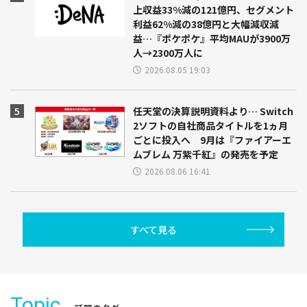
上収益33%減の121億円、セグメント
利益62%減の38億円と大幅減収減
益…『ポケポケ』平均MAUが3900万
人→2300万人に
2026.08.05 19:03
任天堂の決算説明資料より… Switch
2ソフトの自社商品タイトルを1ヵ月
ごとに投入へ 9月は『ファイアーエ
ムブレム 万紫千紅』の発売を予定
2026.08.06 16:41
すべて見る
Topic