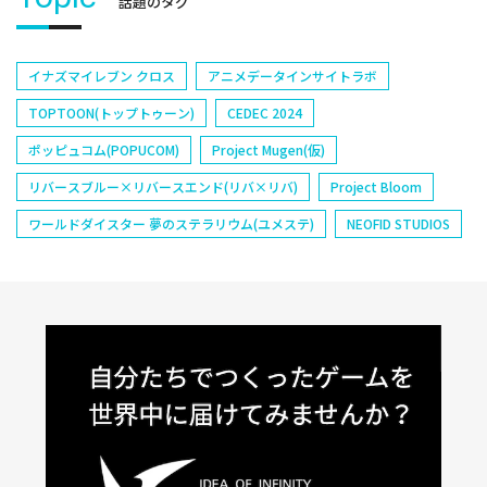
話題のタグ
イナズマイレブン クロス
アニメデータインサイトラボ
TOPTOON(トップトゥーン)
CEDEC 2024
ポッピュコム(POPUCOM)
Project Mugen(仮)
リバースブルー×リバースエンド(リバ×リバ)
Project Bloom
ワールドダイスター 夢のステラリウム(ユメステ)
NEOFID STUDIOS