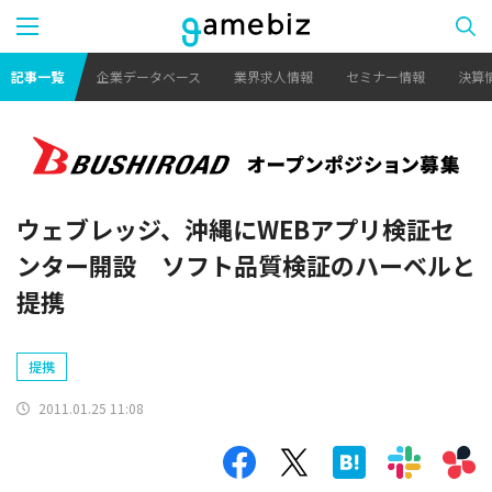
記事一覧
企業データベース
業界求人情報
セミナー情報
決算
ウェブレッジ、沖縄にWEBアプリ検証セ
ンター開設 ソフト品質検証のハーベルと
提携
提携
2011.01.25 11:08