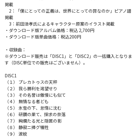
掲載
2：「僕にとっての正義は、世界にとっての罪なのか」ピアノ譜
掲載
3：前田浩孝氏によるキャラクター原案のイラスト掲載
・ダウンロード版アルバム価格：税込 2,700円
・ダウンロード版単曲価格：税込200円
・収録曲：
※ダウンロード販売は「DISC1」と「DISC2」の一括購入となりま
す（DISC単位での販売はございません）。
DISC1
（１） プレカトゥスの天秤
（２） 我ら勝利を渇望せり
（３） その名誉は傲慢にも似て
（４） 無情なる者ども
（５） 氷雪の下、怠惰に沈む
（６） 研鑽の果て、探求の奈落
（７） 絢爛たる光と隠匿の影
（８） 静寂ニ捧グ犠牲
（９） 波紋