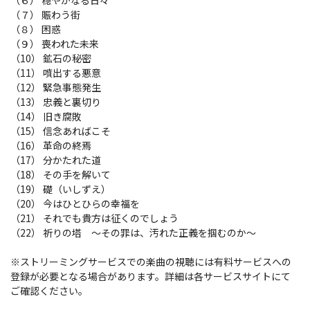
（６） 穏やかなる日々
（７） 賑わう街
（８） 困惑
（９） 喪われた未来
（10） 鉱石の秘密
（11） 噴出する悪意
（12） 緊急事態発生
（13） 忠義と裏切り
（14） 旧き腐敗
（15） 信念あればこそ
（16） 革命の終焉
（17） 分かたれた道
（18） その手を解いて
（19） 礎（いしずえ）
（20） 今はひとひらの幸福を
（21） それでも貴方は征くのでしょう
（22） 祈りの塔 ～その罪は、汚れた正義を掴むのか～
※ストリーミングサービスでの楽曲の視聴には有料サービスへの
登録が必要となる場合があります。詳細は各サービスサイトにて
ご確認ください。