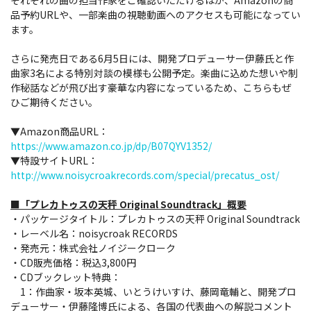
それぞれの曲の担当作家をご確認いただけるほか、Amazonの商
品予約URLや、一部楽曲の視聴動画へのアクセスも可能になってい
ます。
さらに発売日である6月5日には、開発プロデューサー伊藤氏と作
曲家3名による特別対談の模様も公開予定。楽曲に込めた想いや制
作秘話などが飛び出す豪華な内容になっているため、こちらもぜ
ひご期待ください。
▼Amazon商品URL：
https://www.amazon.co.jp/dp/B07QYV1352/
▼特設サイトURL：
http://www.noisycroakrecords.com/special/precatus_ost/
■「プレカトゥスの天秤 Original Soundtrack」概要
・パッケージタイトル：プレカトゥスの天秤 Original Soundtrack
・レーベル名：noisycroak RECORDS
・発売元：株式会社ノイジークローク
・CD販売価格：税込3,800円
・CDブックレット特典：
1：作曲家・坂本英城、いとうけいすけ、藤岡竜輔と、開発プロ
デューサー・伊藤隆博氏による、各国の代表曲への解説コメント