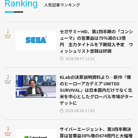
Ranking
人気記事ランキング
セガサミーHD、第1四半期の「コンシ
ューマ」の営業益は75％減の13億
円 主力タイトルを下期投入予定 ウ
ィッシュリスト登録は好調
2026.08.07 12:32
KLabの決算説明資料より…新作『僕
のヒーローアカデミア UNITED
SURVIVAL』は日本国内だけでなく北
米を中心としたグローバル市場がター
ゲットに
2026.08.06 17:03
サイバーエージェント、第3四半期決
算は営業益38％増の674億円と大幅増