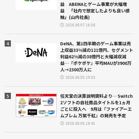
益 ABEMAとゲーム事業が大幅増
益 「社内で想定したよりも良い感
触」(山内社長)
2026.08.07 16:58
DeNA、第1四半期のゲーム事業は売
上収益33%減の121億円、セグメント
利益62%減の38億円と大幅減収減
益…『ポケポケ』平均MAUが3900万
人→2300万人に
2026.08.05 19:03
任天堂の決算説明資料より… Switch
2ソフトの自社商品タイトルを1ヵ月
ごとに投入へ 9月は『ファイアーエ
ムブレム 万紫千紅』の発売を予定
2026.08.06 16:41