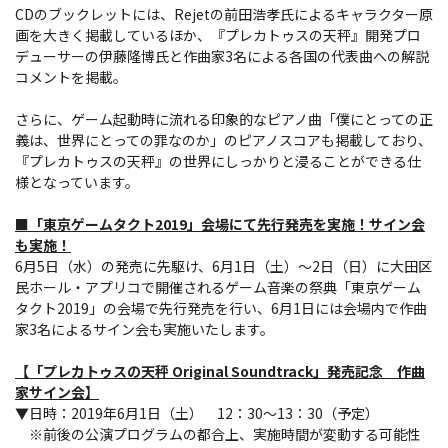
CDのブックレットには、Rejetの前田浩孝氏によるキャラクター原
画を大きく掲載しているほか、『プレカトゥスの天秤』開発プロ
デューサーの伊藤隆博氏と作曲家3名による各国の代表曲への解説
コメントを掲載。
さらに、ゲーム起動時に流れる印象的なピアノ曲「僕にとっての正
義は、世界にとっての罪なのか」のピアノスコアも掲載しており、
『プレカトゥスの天秤』の世界にしっかりと浸ることができる仕
様となっています。
■「東京ゲームタクト2019」会場にて先行発売を実施！サイン会
も実施！
6月5日（水）の発売に先駆け、6月1日（土）〜2日（日）に大田区
民ホール・アプリコで開催されるゲーム音楽の祭典「東京ゲーム
タクト2019」の会場で先行発売を行い、6月1日には会場内で作曲
家3名によるサイン会も実施いたします。
【「プレカトゥスの天秤 Original Soundtrack」発売記念 作曲
家サイン会】
▼日時：2019年6月1日（土） 12：30〜13：30（予定）
※前後の公演プログラムの都合上、実施時間が変動する可能性