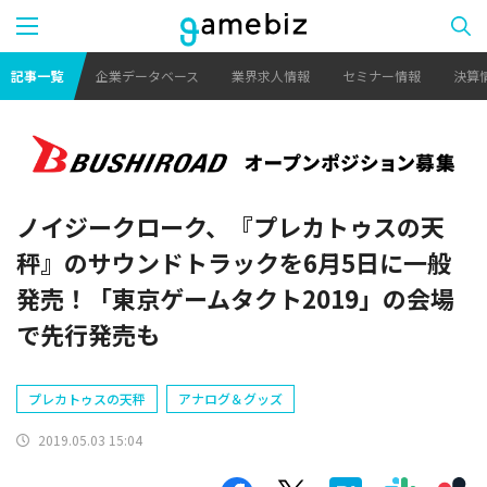
記事一覧
企業データベース
業界求人情報
セミナー情報
決算
ノイジークローク、『プレカトゥスの天
秤』のサウンドトラックを6月5日に一般
発売！「東京ゲームタクト2019」の会場
で先行発売も
プレカトゥスの天秤
アナログ＆グッズ
2019.05.03 15:04