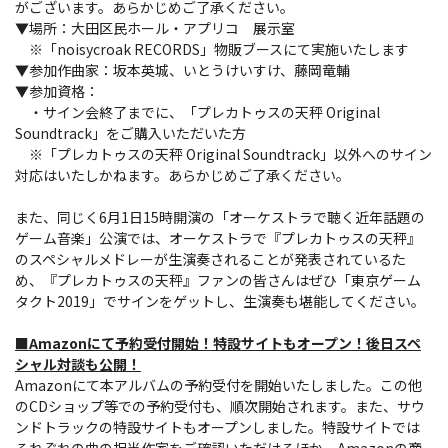
がございます。あらかじめご了承ください。
▼場所：大田区民ホール・アプリコ 展示室
※「noisycroak RECORDS」物販ブースにて実施いたします
▼参加作曲家：坂本英城、いとうけいすけ、藤岡竜輔
▼参加資格：
・サイン会終了までに、「プレカトゥスの天秤 Original
Soundtrack」をご購入いただいた方
※「プレカトゥスの天秤 Original Soundtrack」以外へのサイン
対応はいたしかねます。あらかじめご了承ください。
また、同じく6月1日15時開演の「オーケストラで聴く近年話題の
ゲーム音楽」公演では、オーケストラで『プレカトゥスの天秤』
のスペシャルメドレーが生演奏されることが発表されているた
め、『プレカトゥスの天秤』ファンの皆さんはぜひ「東京ゲーム
タクト2019」でサインをゲットし、生演奏も堪能してください。
■Amazonにて予約受付開始！特設サイトもオープン！後日スペ
シャル対談も公開！
Amazonにて本アルバムの予約受付を開始いたしました。この他
のCDショップ等での予約受付も、順次開始されます。また、サウ
ンドトラックの特設サイトもオープンしました。特設サイトでは