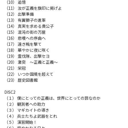
（10） 追憶
（11） 汝が正義を旗印に掲げよ
（12） 出撃準備
（13） 有翼獅子の進軍
（14） 真実を求める貴公子
（15） 混沌の街の万屋
（16） 悲嘆への序曲へ
（17） 遠き暁を撃て
（18） 華やかに夜に咲く
（19） 霊伐隊、出撃セヨ
（20） 激突 ～正義と正義～
（21） 栄冠
（22） いつか国境を超えて
（23） 歴史図書館
DISC2
（１） 僕にとっての正義は、世界にとっての罪なのか
（２） 観測者への助力
（３） マギカイトの導き
（４） 兵士たちよ武器をとれ
（５） 演習開始！