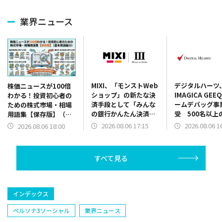
業界ニュース
MIXI、「モンストWeb
デジタルハーツ
株価ニュースが100倍
ショップ」の新たな決
IMAGICA GE
わかる！投資初心者の
済手段として「みんな
ームデバッグ事
ための株式市場・相場
の銀行かんたん決済」
受 500名以上
用語集【保存版】（基
を導入！
と国内3拠点を
本用語編⑩）
2026.08.06 17:15
2026.08.06 1
2026.08.06 18:00
体制強化
すべて見る
インデックス
ペルソナ3ソーシャル
業界ニュース