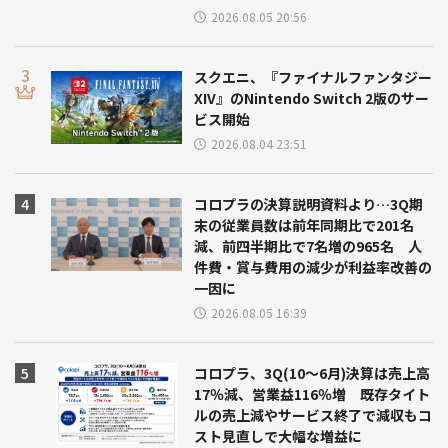
2026.08.05 20:56
スクエニ、『ファイナルファンタジー
XIV』のNintendo Switch 2版のサー
ビス開始
2026.08.04 23:51
コロプラの決算説明資料より…3Q期
末の従業員数は前年同期比で201名
減、前四半期比で7名増の965名 人
件費・賞与費用の減少が利益率改善の
一因に
2026.08.05 16:39
コロプラ、3Q(10～6月)決算は売上高
17％減、営業益116％増 既存タイト
ルの売上減やサービス終了で減収もコ
スト見直しで大幅な増益に