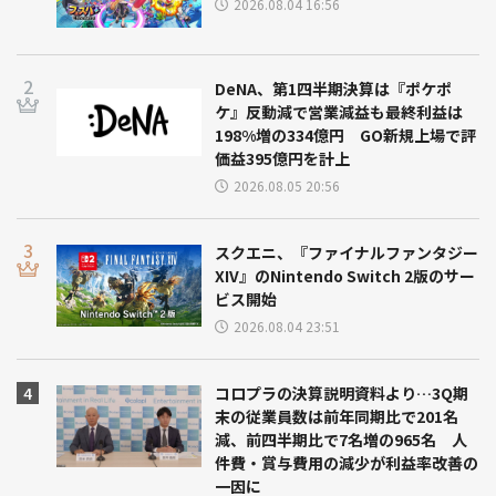
2026.08.04 16:56
DeNA、第1四半期決算は『ポケポ
ケ』反動減で営業減益も最終利益は
198%増の334億円 GO新規上場で評
価益395億円を計上
2026.08.05 20:56
スクエニ、『ファイナルファンタジー
XIV』のNintendo Switch 2版のサー
ビス開始
2026.08.04 23:51
コロプラの決算説明資料より…3Q期
末の従業員数は前年同期比で201名
減、前四半期比で7名増の965名 人
件費・賞与費用の減少が利益率改善の
一因に