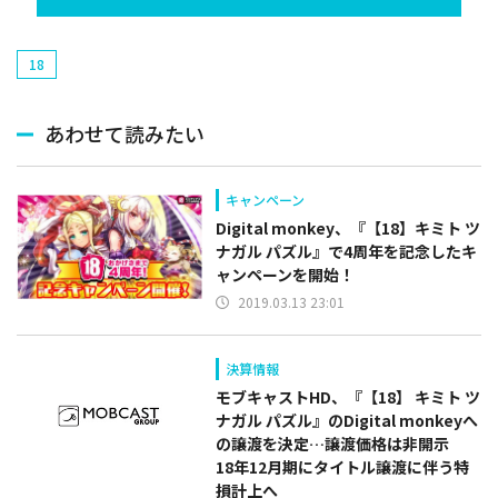
18
あわせて読みたい
キャンペーン
Digital monkey、『【18】キミト ツ
ナガル パズル』で4周年を記念したキ
ャンペーンを開始！
2019.03.13 23:01
決算情報
モブキャストHD、『【18】 キミト ツ
ナガル パズル』のDigital monkeyへ
の譲渡を決定…譲渡価格は非開示
18年12月期にタイトル譲渡に伴う特
損計上へ