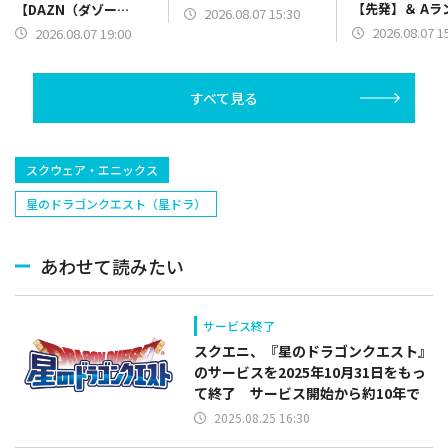
【先発】＆ Aラ
【DAZN（ダゾー
2026.08.07 15:30
【野手】新登場
ン）】篇をポスト
2026.08.07 1
2026.08.07 19:00
リー(オリックス
ラー(中日)、奈
己(北海道日本ハ
すべて見る
塁手)、持丸泰輝
捕手)など
スクウェア・エニックス
星のドラゴンクエスト（星ドラ）
あわせて読みたい
サービス終了
スクエニ、『星のドラゴンクエスト』
のサービスを2025年10月31日をもっ
て終了 サービス開始から約10年で
2025.08.25 16:30