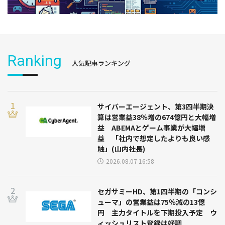
Ranking
人気記事ランキング
サイバーエージェント、第3四半期決
算は営業益38％増の674億円と大幅増
益 ABEMAとゲーム事業が大幅増
益 「社内で想定したよりも良い感
触」(山内社長)
2026.08.07 16:58
セガサミーHD、第1四半期の「コンシ
ューマ」の営業益は75％減の13億
円 主力タイトルを下期投入予定 ウ
ィッシュリスト登録は好調