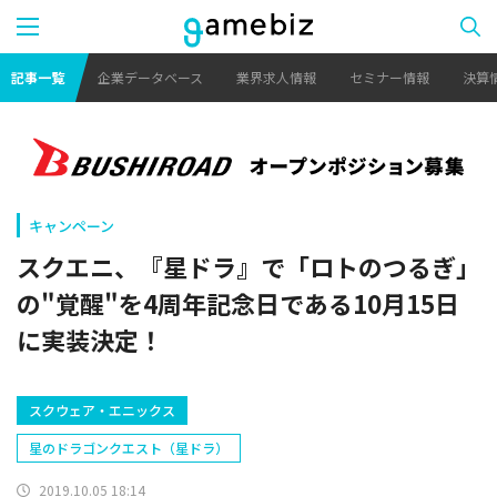
記事一覧
企業データベース
業界求人情報
セミナー情報
決算
キャンペーン
スクエニ、『星ドラ』で「ロトのつるぎ」
の"覚醒"を4周年記念日である10月15日
に実装決定！
スクウェア・エニックス
星のドラゴンクエスト（星ドラ）
2019.10.05 18:14