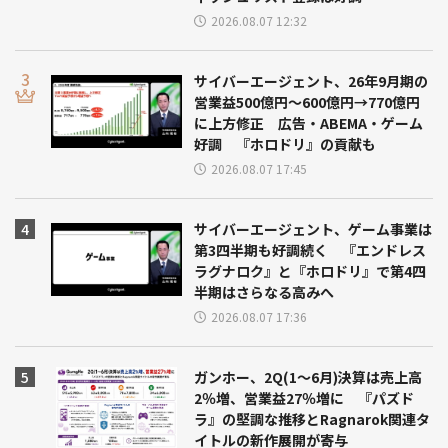
2026.08.07 12:32
サイバーエージェント、26年9月期の
営業益500億円～600億円→770億円
に上方修正 広告・ABEMA・ゲーム
好調 『ホロドリ』の貢献も
2026.08.07 17:45
サイバーエージェント、ゲーム事業は
第3四半期も好調続く 『エンドレス
ラグナロク』と『ホロドリ』で第4四
半期はさらなる高みへ
2026.08.07 17:36
ガンホー、2Q(1～6月)決算は売上高
2％増、営業益27％増に 『パズド
ラ』の堅調な推移とRagnarok関連タ
イトルの新作展開が寄与