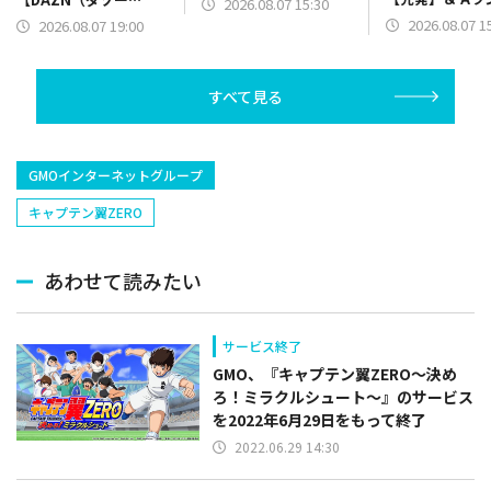
2026.08.07 15:30
【野手】新登場
ン）】篇をポスト
2026.08.07 1
2026.08.07 19:00
リー(オリックス
ラー(中日)、奈
己(北海道日本ハ
すべて見る
塁手)、持丸泰輝
捕手)など
GMOインターネットグループ
キャプテン翼ZERO
あわせて読みたい
サービス終了
GMO、『キャプテン翼ZERO～決め
ろ！ミラクルシュート～』のサービス
を2022年6月29日をもって終了
2022.06.29 14:30