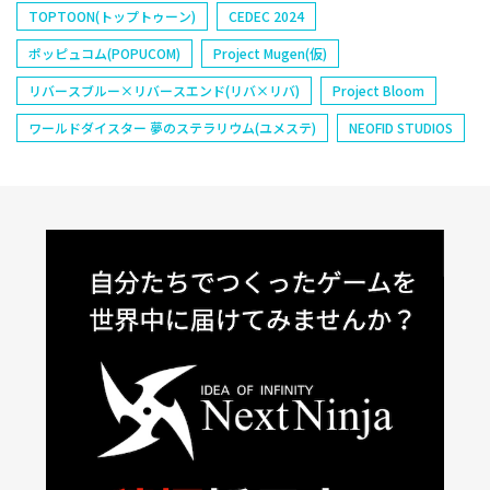
TOPTOON(トップトゥーン)
CEDEC 2024
ポッピュコム(POPUCOM)
Project Mugen(仮)
リバースブルー×リバースエンド(リバ×リバ)
Project Bloom
ワールドダイスター 夢のステラリウム(ユメステ)
NEOFID STUDIOS