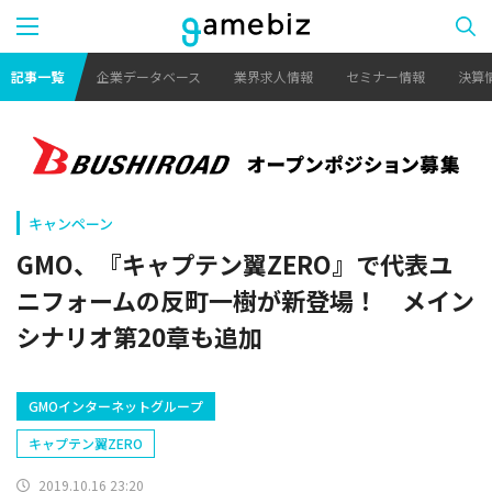
記事一覧
企業データベース
業界求人情報
セミナー情報
決算
キャンペーン
GMO、『キャプテン翼ZERO』で代表ユ
ニフォームの反町一樹が新登場！ メイン
シナリオ第20章も追加
GMOインターネットグループ
キャプテン翼ZERO
2019.10.16 23:20