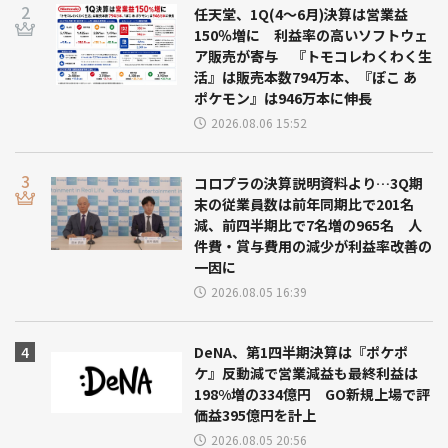
任天堂、1Q(4～6月)決算は営業益
150％増に 利益率の高いソフトウェ
ア販売が寄与 『トモコレわくわく生
活』は販売本数794万本、『ぽこ あ
ポケモン』は946万本に伸長
2026.08.06 15:52
コロプラの決算説明資料より…3Q期
末の従業員数は前年同期比で201名
減、前四半期比で7名増の965名 人
件費・賞与費用の減少が利益率改善の
一因に
2026.08.05 16:39
DeNA、第1四半期決算は『ポケポ
ケ』反動減で営業減益も最終利益は
198%増の334億円 GO新規上場で評
価益395億円を計上
2026.08.05 20:56