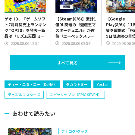
【Steam(8/6)】累計1
【Google
ゲオHD、「ゲームソフ
億DL突破の『遊戯王マ
Play(8/6)】1
ト7月月間売上ランキン
スターデュエル』が首
策を展開の『F
グTOP20」を発表…新
位『エーペックスレジ
5日間連続の首
品は『リズム天国 ミラ
ェンズ』に迫る 『七
走 200万ダウ
クルスターズ』、中古
2026.08.06 09:58
2026.08.06 0
2026.08.06 18:54
つの大罪:Origin』7位
ド突破の『ホロ
は『マリオカート ワー
急浮上
が2位と追走
ルド』が首位
すべて見る
ディー・エヌ・エー（DeNA）
タカラトミー
Yostar
デュエルマスターズ
エピックセブン（EPIC SEVEN）
あわせて読みたい
アナログ/グッズ