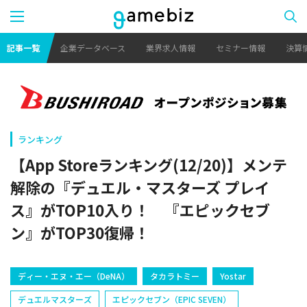
記事一覧
企業データベース
業界求人情報
セミナー情報
決算
ランキング
【App Storeランキング(12/20)】メンテ
解除の『デュエル・マスターズ プレイ
ス』がTOP10入り！ 『エピックセブ
ン』がTOP30復帰！
ディー・エヌ・エー（DeNA）
タカラトミー
Yostar
デュエルマスターズ
エピックセブン（EPIC SEVEN）