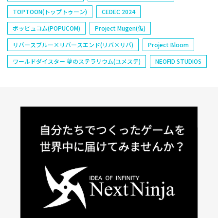
TOPTOON(トップトゥーン)
CEDEC 2024
ポッピュコム(POPUCOM)
Project Mugen(仮)
リバースブルー×リバースエンド(リバ×リバ)
Project Bloom
ワールドダイスター 夢のステラリウム(ユメステ)
NEOFID STUDIOS