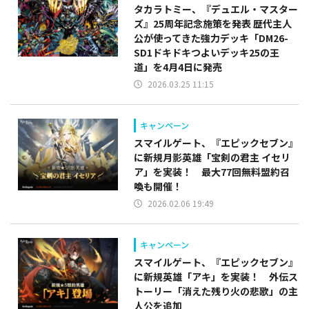
タカラトミー、『デュエル・マスター
ズ』25周年記念施策を発表 歴代主人
公が使ってきた強力デッキ「DM26-
SD1ドキドキつよいデッキ25の王
道」を4月4日に発売
2026.03.25 11:15
キャンペーン
スマイルゲート、『エピックセブン』
に新規月影英雄「宝剣の君主 イセリ
ア」を実装！ 最大77回無料盟約召
喚も開催！
2026.02.06 19:49
キャンペーン
スマイルゲート、『エピックセブン』
に新規英雄「アキ」を実装！ 外伝ス
トーリー「消えた残り火の悲歌」の主
人公を追加