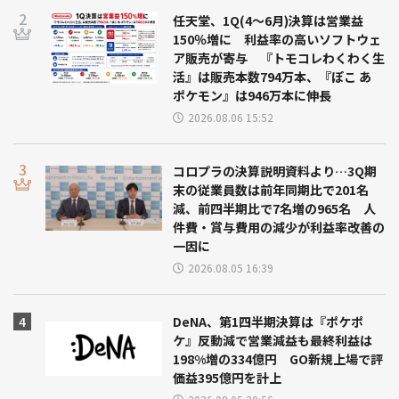
任天堂、1Q(4～6月)決算は営業益
150％増に 利益率の高いソフトウェ
ア販売が寄与 『トモコレわくわく生
活』は販売本数794万本、『ぽこ あ
ポケモン』は946万本に伸長
2026.08.06 15:52
コロプラの決算説明資料より…3Q期
末の従業員数は前年同期比で201名
減、前四半期比で7名増の965名 人
件費・賞与費用の減少が利益率改善の
一因に
2026.08.05 16:39
DeNA、第1四半期決算は『ポケポ
ケ』反動減で営業減益も最終利益は
198%増の334億円 GO新規上場で評
価益395億円を計上