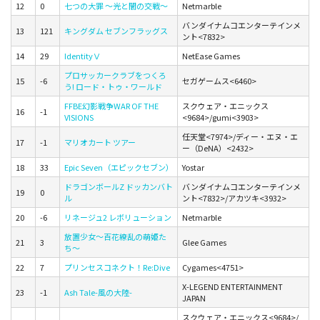
12
0
七つの大罪 ～光と闇の交戦～
Netmarble
バンダイナムコエンターテインメ
13
121
キングダム セブンフラッグス
ント<7832>
14
29
IdentityⅤ
NetEase Games
プロサッカークラブをつくろ
15
-6
セガゲームス<6460>
う! ロード・トゥ・ワールド
FFBE幻影戦争WAR OF THE
スクウェア・エニックス
16
-1
VISIONS
<9684>/gumi<3903>
任天堂<7974>/ディー・エヌ・エ
17
-1
マリオカート ツアー
ー（DeNA）<2432>
18
33
Epic Seven（エピックセブン）
Yostar
ドラゴンボールZ ドッカンバト
バンダイナムコエンターテインメ
19
0
ル
ント<7832>/アカツキ<3932>
20
-6
リネージュ2 レボリューション
Netmarble
放置少女～百花繚乱の萌姫た
21
3
Glee Games
ち～
22
7
プリンセスコネクト！Re:Dive
Cygames<4751>
X-LEGEND ENTERTAINMENT
23
-1
Ash Tale-風の大陸-
JAPAN
スクウェア・エニックス<9684>/