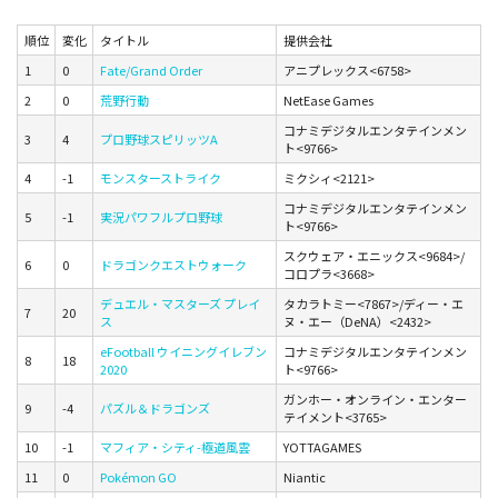
順位
変化
タイトル
提供会社
1
0
Fate/Grand Order
アニプレックス<6758>
2
0
荒野行動
NetEase Games
コナミデジタルエンタテインメン
3
4
プロ野球スピリッツA
ト<9766>
4
-1
モンスターストライク
ミクシィ<2121>
コナミデジタルエンタテインメン
5
-1
実況パワフルプロ野球
ト<9766>
スクウェア・エニックス<9684>/
6
0
ドラゴンクエストウォーク
コロプラ<3668>
デュエル・マスターズ プレイ
タカラトミー<7867>/ディー・エ
7
20
ス
ヌ・エー（DeNA）<2432>
eFootball ウイニングイレブン
コナミデジタルエンタテインメン
8
18
2020
ト<9766>
ガンホー・オンライン・エンター
9
-4
パズル＆ドラゴンズ
テイメント<3765>
10
-1
マフィア・シティ-極道風雲
YOTTAGAMES
11
0
Pokémon GO
Niantic