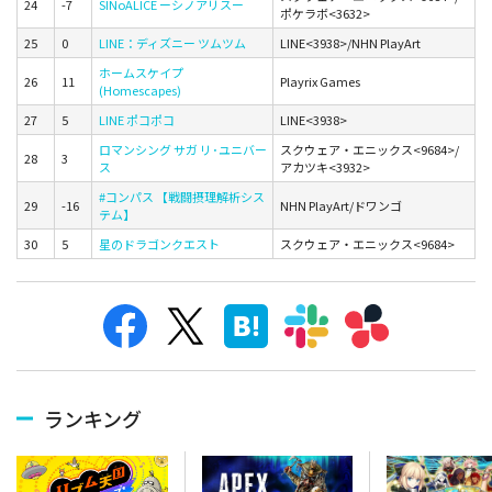
24
-7
SINoALICE ーシノアリスー
ポケラボ<3632>
25
0
LINE：ディズニー ツムツム
LINE<3938>/NHN PlayArt
ホームスケイプ
26
11
Playrix Games
(Homescapes)
27
5
LINE ポコポコ
LINE<3938>
ロマンシング サガ リ･ユニバー
スクウェア・エニックス<9684>/
28
3
ス
アカツキ<3932>
#コンパス 【戦闘摂理解析シス
29
-16
NHN PlayArt/ドワンゴ
テム】
30
5
星のドラゴンクエスト
スクウェア・エニックス<9684>
ランキング