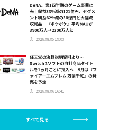
DeNA、第1四半期のゲーム事業は
売上収益33%減の121億円、セグメ
ント利益62%減の38億円と大幅減
収減益…『ポケポケ』平均MAUが
3900万人→2300万人に
2026.08.05 19:03
任天堂の決算説明資料より…
Switch 2ソフトの自社商品タイト
ルを1ヵ月ごとに投入へ 9月は『フ
ァイアーエムブレム 万紫千紅』の発
売を予定
2026.08.06 16:41
すべて見る