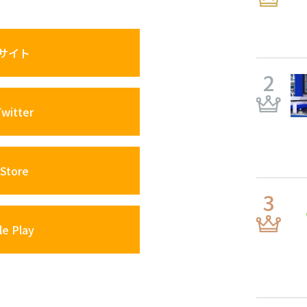
サイト
itter
Store
e Play