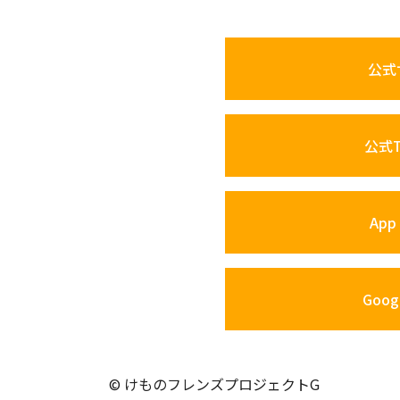
公式
公式Tw
App 
Googl
© けものフレンズプロジェクトG