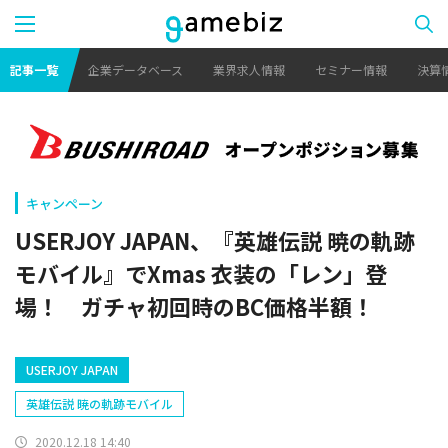
記事一覧
企業データベース
業界求人情報
セミナー情報
決算
キャンペーン
USERJOY JAPAN、『英雄伝説 暁の軌跡
モバイル』でXmas 衣装の「レン」登
場！ ガチャ初回時のBC価格半額！
USERJOY JAPAN
英雄伝説 暁の軌跡モバイル
2020.12.18 14:40