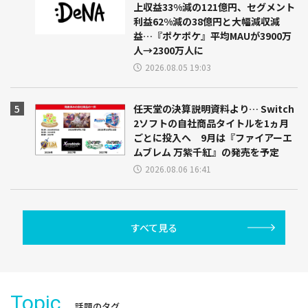
上収益33%減の121億円、セグメント
利益62%減の38億円と大幅減収減
益…『ポケポケ』平均MAUが3900万
人→2300万人に
2026.08.05 19:03
任天堂の決算説明資料より… Switch
2ソフトの自社商品タイトルを1ヵ月
ごとに投入へ 9月は『ファイアーエ
ムブレム 万紫千紅』の発売を予定
2026.08.06 16:41
すべて見る
Topic
話題のタグ