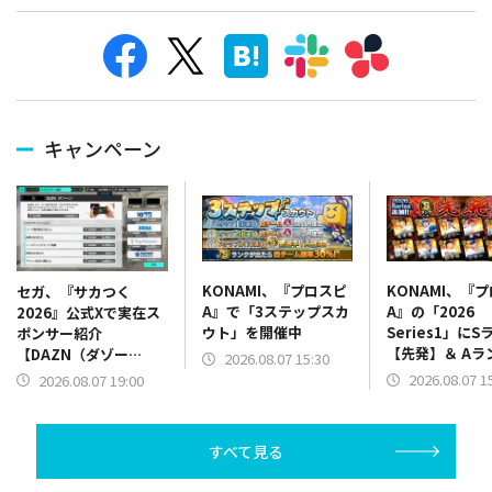
キャンペーン
KONAMI、『プロスピ
KONAMI、『
セガ、『サカつく
A』で「3ステップスカ
A』の「2026
2026』公式Xで実在ス
ウト」を開催中
Series1」にS
ポンサー紹介
【先発】＆ Aラ
【DAZN（ダゾー
2026.08.07 15:30
【野手】新登場
ン）】篇をポスト
2026.08.07 1
2026.08.07 19:00
リー(オリックス
ラー(中日)、奈
己(北海道日本ハ
すべて見る
塁手)、持丸泰輝
捕手)など