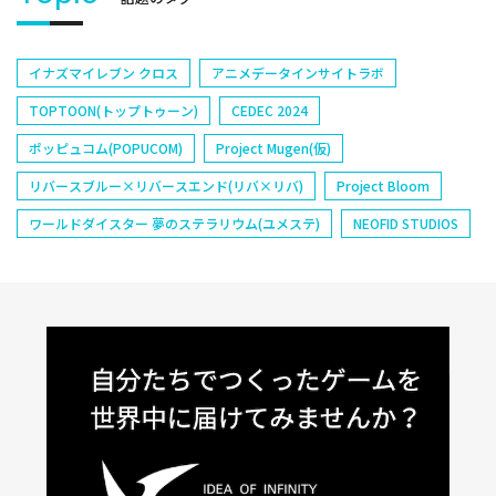
イナズマイレブン クロス
アニメデータインサイトラボ
TOPTOON(トップトゥーン)
CEDEC 2024
ポッピュコム(POPUCOM)
Project Mugen(仮)
リバースブルー×リバースエンド(リバ×リバ)
Project Bloom
ワールドダイスター 夢のステラリウム(ユメステ)
NEOFID STUDIOS