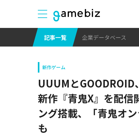
記事一覧
企業データベース
新作ゲーム
UUUMとGOODRO
新作『青鬼X』を配信
ング搭載、「青鬼オン
も