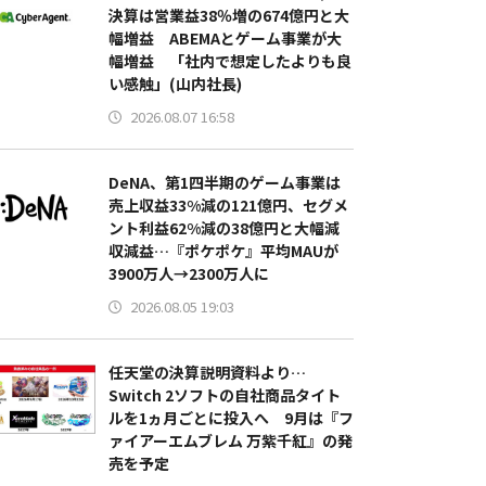
決算は営業益38％増の674億円と大
幅増益 ABEMAとゲーム事業が大
幅増益 「社内で想定したよりも良
い感触」(山内社長)
2026.08.07 16:58
DeNA、第1四半期のゲーム事業は
売上収益33%減の121億円、セグメ
ント利益62%減の38億円と大幅減
収減益…『ポケポケ』平均MAUが
3900万人→2300万人に
2026.08.05 19:03
任天堂の決算説明資料より…
Switch 2ソフトの自社商品タイト
ルを1ヵ月ごとに投入へ 9月は『フ
ァイアーエムブレム 万紫千紅』の発
売を予定