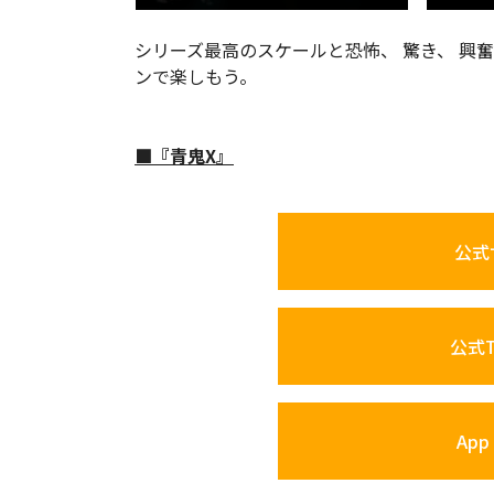
シリーズ最高のスケールと恐怖、 驚き、 興
ンで楽しもう。
■『青鬼X』
公式
公式Tw
App 