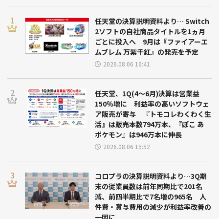
任天堂の決算説明資料より… Switch
2ソフトの自社商品タイトルを1ヵ月
ごとに投入へ 9月は『ファイアーエ
ムブレム 万紫千紅』の発売を予定
2026.08.06 16:41
任天堂、1Q(4～6月)決算は営業益
150％増に 利益率の高いソフトウェ
ア販売が寄与 『トモコレわくわく生
活』は販売本数794万本、『ぽこ あ
ポケモン』は946万本に伸長
2026.08.06 15:52
コロプラの決算説明資料より…3Q期
末の従業員数は前年同期比で201名
減、前四半期比で7名増の965名 人
件費・賞与費用の減少が利益率改善の
一因に