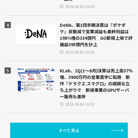
2026.08.05 16:39
DeNA、第1四半期決算は『ポケポ
ケ』反動減で営業減益も最終利益は
198%増の334億円 GO新規上場で評
価益395億円を計上
2026.08.05 20:56
KLab、2Q(1～6月)決算は売上高57％
増、3900万円の営業黒字に転換 新
作『ドラクエ スマグロ』の順調な立
ち上がりで 新規事業のGPUサーバ
ー販売も進捗
2026.08.06 16:02
すべて見る