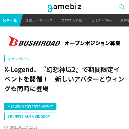
記事一覧
企業データベース
業界求人情報
セミナー情報
決算
キャンペーン
X-Legend、『幻想神域2』で期間限定イ
ベントを開催！ 新しいアバターとウィン
グも同時に登場
X-LEGEND ENTERTAINMENT
幻想神域2-AURA KINGDOM-
2021.01.13 22:28