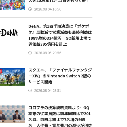
スを2026年11月11日をもって終了
2026.08.04 16:56
DeNA、第1四半期決算は『ポケポ
ケ』反動減で営業減益も最終利益は
198%増の334億円 GO新規上場で
評価益395億円を計上
2026.08.05 20:56
スクエニ、『ファイナルファンタジ
ーXIV』のNintendo Switch 2版の
サービス開始
2026.08.04 23:51
コロプラの決算説明資料より…3Q
期末の従業員数は前年同期比で201
名減、前四半期比で7名増の965
名 人件費・賞与費用の減少が利益