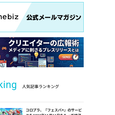
king
人気記事ランキング
コロプラ、『フェスバ+』のサービ