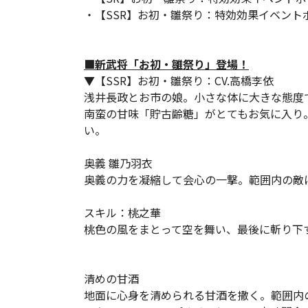
・【SSR】お初・雛祭り：特効効果イベントポ
■新武将「お初・雛祭り」登場！
▼【SSR】お初・雛祭り：CV.高橋李依
浅井長政とお市の娘。小さな体に大きな態度
南蛮の甘味「貯古齢糖」がとてもお気に入り
い。
奥義 雛乃羽衣
奥義の力を凝縮して会心の一撃。範囲内の敵
スキル：桃之華
桃色の風をまとって空を舞い、最後に斬り下
清めの甘酒
地面に心身を清められる甘酒を撒く。範囲内