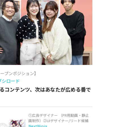
オープンポジション】
ブシロード
るコンテンツ、次はあなたが広める番で
①広告デザイナー （PR用動画・静止
画制作）②UIデザイナー/リード候補
NextNinja