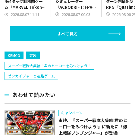
シミュレーター
ターン制抽出型
4v4タッグ制格闘ゲー
『ACRODRIFT: FPV
RPG『Quasim
ム『MARVEL Tōkon:
Drone Simulator』を
のバージョン1.
Fighting Souls』を
2026.08.07 00:03
2026.08.06 2
2026.08.07 11:11
発売
Steamでリリ
PS5とPC向けに本日発
売
すべて見る
KEMCO
東映
スーパー戦隊大集結！君のヒーローをみつけよう！
ゼンカイジャーと迷路ゲーム
あわせて読みたい
キャンペーン
東映、『スーパー戦隊大集結!君のヒ
ーローをみつけよう!』に新たに「爆
上戦隊ブンブンジャー」が登場!