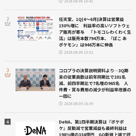
2026.08.06 16:41
任天堂、1Q(4～6月)決算は営業益
150％増に 利益率の高いソフトウェ
ア販売が寄与 『トモコレわくわく生
活』は販売本数794万本、『ぽこ あ
ポケモン』は946万本に伸長
2026.08.06 15:52
コロプラの決算説明資料より…3Q期
末の従業員数は前年同期比で201名
減、前四半期比で7名増の965名 人
件費・賞与費用の減少が利益率改善の
一因に
2026.08.05 16:39
DeNA、第1四半期決算は『ポケポ
ケ』反動減で営業減益も最終利益は
198%増の334億円 GO新規上場で評