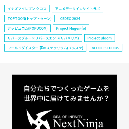
イナズマイレブン クロス
アニメデータインサイトラボ
TOPTOON(トップトゥーン)
CEDEC 2024
ポッピュコム(POPUCOM)
Project Mugen(仮)
リバースブルー×リバースエンド(リバ×リバ)
Project Bloom
ワールドダイスター 夢のステラリウム(ユメステ)
NEOFID STUDIOS