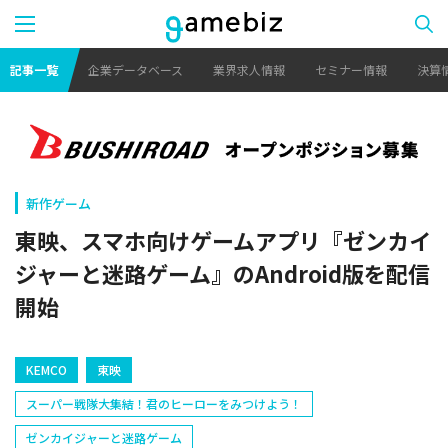
記事一覧
企業データベース
業界求人情報
セミナー情報
決算
新作ゲーム
東映、スマホ向けゲームアプリ『ゼンカイ
ジャーと迷路ゲーム』のAndroid版を配信
開始
KEMCO
東映
スーパー戦隊大集結！君のヒーローをみつけよう！
ゼンカイジャーと迷路ゲーム