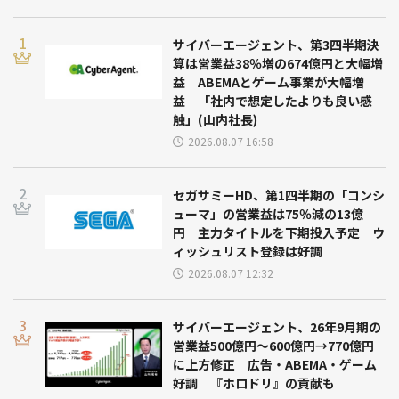
サイバーエージェント、第3四半期決
算は営業益38％増の674億円と大幅増
益 ABEMAとゲーム事業が大幅増
益 「社内で想定したよりも良い感
触」(山内社長)
2026.08.07 16:58
セガサミーHD、第1四半期の「コンシ
ューマ」の営業益は75％減の13億
円 主力タイトルを下期投入予定 ウ
ィッシュリスト登録は好調
2026.08.07 12:32
サイバーエージェント、26年9月期の
営業益500億円～600億円→770億円
に上方修正 広告・ABEMA・ゲーム
好調 『ホロドリ』の貢献も