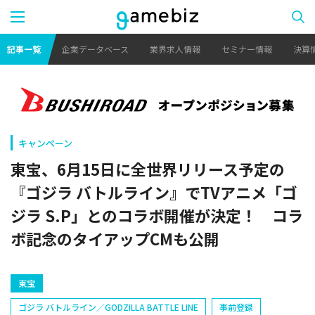
記事一覧
企業データベース
業界求人情報
セミナー情報
決算
キャンペーン
東宝、6月15日に全世界リリース予定の
『ゴジラ バトルライン』でTVアニメ「ゴ
ジラ S.P」とのコラボ開催が決定！ コラ
ボ記念のタイアップCMも公開
東宝
ゴジラ バトルライン／GODZILLA BATTLE LINE
事前登録