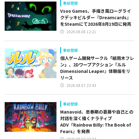
事前登録
Vsoo Games、手描き風ローグライ
クデッキビルダー『Dreamcards』
をSteamにて2026年8月19日に発売
2026.08.08 12:21
事前登録
個人ゲーム開発サークル「結雨木フレ
ン」、2Dワープアクション『ルル
Dimensional Leaper』体験版をリ
リース
2026.08.07 23:43
事前登録
Manavoid、思春期の葛藤や自己との
対話を深く描くナラティブ
ADV『Rainbow Billy: The Book of
Fears』を発表
2026.08.07 23:34