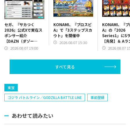
KONAMI、『プロスピ
KONAMI、『
セガ、『サカつく
A』で「3ステップスカ
A』の「2026
2026』公式Xで実在ス
ウト」を開催中
Series1」にS
ポンサー紹介
【先発】＆ Aラ
【DAZN（ダゾー
2026.08.07 15:30
【野手】新登場
ン）】篇をポスト
2026.08.07 1
2026.08.07 19:00
リー(オリックス
ラー(中日)、奈
己(北海道日本ハ
すべて見る
塁手)、持丸泰輝
捕手)など
東宝
ゴジラ バトルライン／GODZILLA BATTLE LINE
事前登録
あわせて読みたい