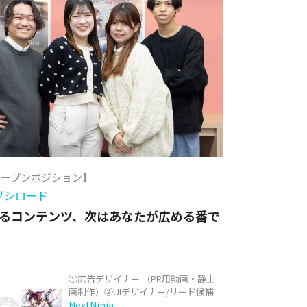
オープンポジション】
ブシロード
るコンテンツ、次はあなたが広める番で
①広告デザイナー （PR用動画・静止
画制作）②UIデザイナー/リード候補
NextNinja