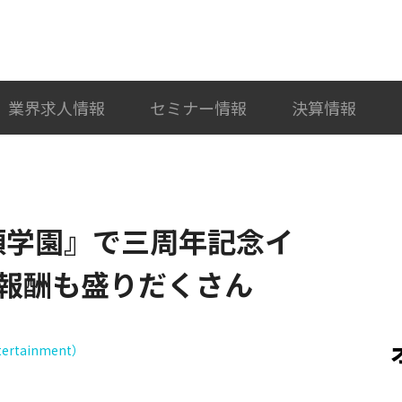
検索
カテゴリ選択
業界求人情報
セミナー情報
決算情報
『非人類学園』で三周年記念イ
報酬も盛りだくさん
ertainment）