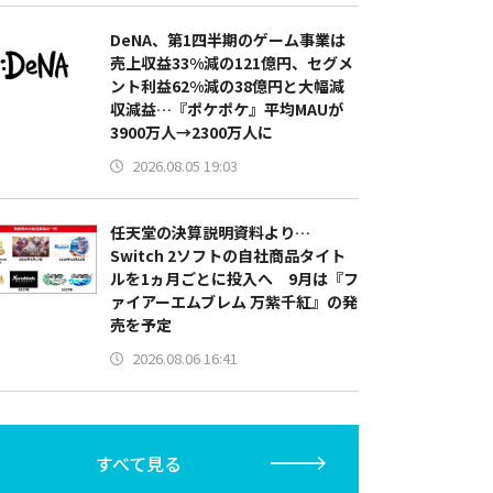
DeNA、第1四半期のゲーム事業は
売上収益33%減の121億円、セグメ
ント利益62%減の38億円と大幅減
収減益…『ポケポケ』平均MAUが
3900万人→2300万人に
2026.08.05 19:03
任天堂の決算説明資料より…
Switch 2ソフトの自社商品タイト
ルを1ヵ月ごとに投入へ 9月は『フ
ァイアーエムブレム 万紫千紅』の発
売を予定
2026.08.06 16:41
すべて見る