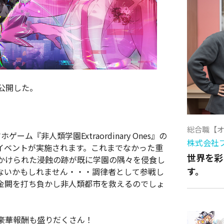
を公開した。
総合職【
ゲーム『非人類学園Extraordinary Ones』の
株式会社
イベントが実施されます。これまでなかった重
世界を彩
かけられた浸蝕の跡が既に学園の隅々を侵食し
す。
ないかもしれません・・・調律者として参戦し
金闕を打ち負かし非人類都市を救えるのでしょ
豪華報酬も盛りだくさん！