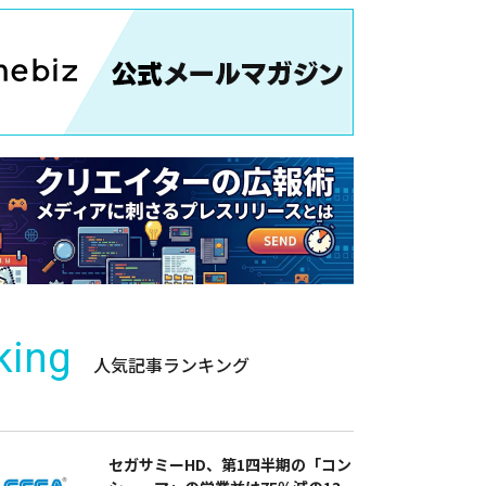
king
人気記事ランキング
セガサミーHD、第1四半期の「コン