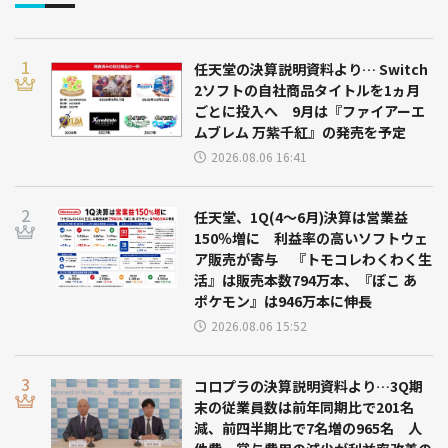
任天堂の決算説明資料より… Switch
2ソフトの自社商品タイトルを1ヵ月
ごとに投入へ 9月は『ファイアーエ
ムブレム 万紫千紅』の発売を予定
2026.08.06 16:41
任天堂、1Q(4～6月)決算は営業益
150％増に 利益率の高いソフトウェ
ア販売が寄与 『トモコレわくわく生
活』は販売本数794万本、『ぽこ あ
ポケモン』は946万本に伸長
2026.08.06 15:52
コロプラの決算説明資料より…3Q期
末の従業員数は前年同期比で201名
減、前四半期比で7名増の965名 人