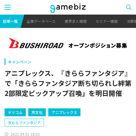
記事一覧
企業データベース
業界求人情報
セミナー情報
決算
キャンペーン
アニプレックス、『きららファンタジア』
で「きららファンタジア断ち切られし絆第
2部限定ピックアップ召喚」を明日開催
ドリコム
芳文社
アニプレックス
きららファンタジア
2021.09.01 18:02