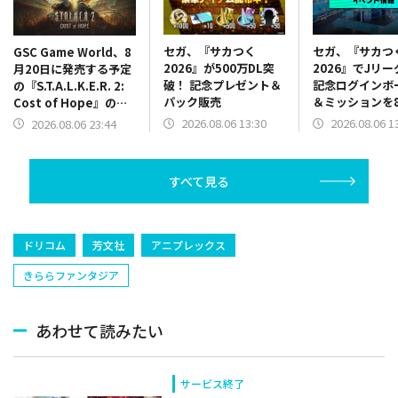
セガ、『サカつく
セガ、『サカつ
GSC Game World、8
2026』が500万DL突
2026』でJリ
月20日に発売する予定
破！ 記念プレゼント＆
記念ログインボ
の『S.T.A.L.K.E.R. 2:
パック販売
＆ミッションを
Cost of Hope』のロ
13時より開催
ケーションを紹介する
2026.08.06 13:30
2026.08.06 1
2026.08.06 23:44
最新映像を公開
すべて見る
ドリコム
芳文社
アニプレックス
きららファンタジア
あわせて読みたい
サービス終了