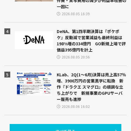
件費・賞与費用の減少が利益率改善の
一因に
2026.08.05 16:39
DeNA、第1四半期決算は『ポケポ
ケ』反動減で営業減益も最終利益は
198%増の334億円 GO新規上場で評
価益395億円を計上
2026.08.05 20:56
KLab、2Q(1～6月)決算は売上高57％
増、3900万円の営業黒字に転換 新
作『ドラクエ スマグロ』の順調な立
ち上がりで 新規事業のGPUサーバ
ー販売も進捗
2026.08.06 16:02