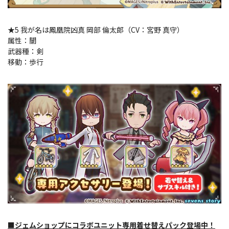
★5 我が名は鳳凰院凶真 岡部 倫太郎（CV：宮野 真守）
属性：闇
武器種：剣
移動：歩行
■ジェムショップにコラボユニット専用着せ替えパック登場中！