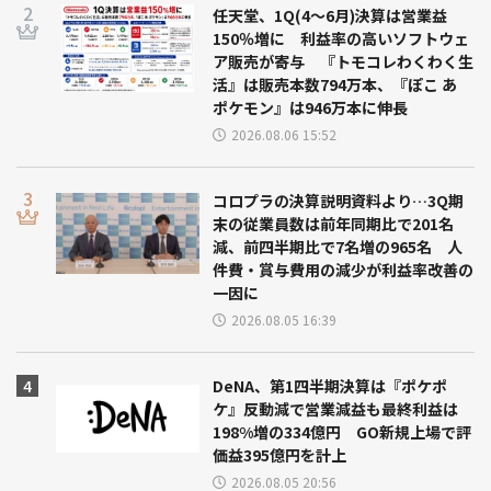
任天堂、1Q(4～6月)決算は営業益
150％増に 利益率の高いソフトウェ
ア販売が寄与 『トモコレわくわく生
活』は販売本数794万本、『ぽこ あ
ポケモン』は946万本に伸長
2026.08.06 15:52
コロプラの決算説明資料より…3Q期
末の従業員数は前年同期比で201名
減、前四半期比で7名増の965名 人
件費・賞与費用の減少が利益率改善の
一因に
2026.08.05 16:39
DeNA、第1四半期決算は『ポケポ
ケ』反動減で営業減益も最終利益は
198%増の334億円 GO新規上場で評
価益395億円を計上
2026.08.05 20:56