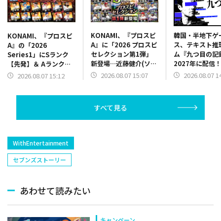
KONAMI、『プロスピ
韓国・半地下ゲ
KONAMI、『プロスピ
A』に「2026 プロスピ
ス、テキスト推
A』の「2026
セレクション第1弾」
ム『九つ目の記
Series1」にSランク
新登場…近藤健介(ソフ
2027年に配信
【先発】＆ Aランク
トバンク/右翼手)、佐
は無し、プレイ
【野手】新登場…ジェ
2026.08.07 15:07
2026.08.07 1
2026.08.07 15:12
藤輝明(阪神/三塁手)、
らがキーワード
リー(オリックス)、マ
髙橋光成(西武/先発)、
出す
ラー(中日)、奈良間大
Ｒ．マルティネス(巨
己(北海道日本ハム/二
すべて見る
人/抑え)など
塁手)、持丸泰輝(広島/
捕手)など
WithEntertainment
セブンズストーリー
あわせて読みたい
キャンペーン