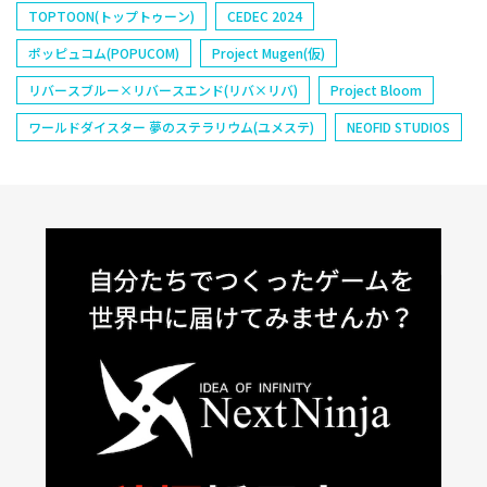
TOPTOON(トップトゥーン)
CEDEC 2024
ポッピュコム(POPUCOM)
Project Mugen(仮)
リバースブルー×リバースエンド(リバ×リバ)
Project Bloom
ワールドダイスター 夢のステラリウム(ユメステ)
NEOFID STUDIOS