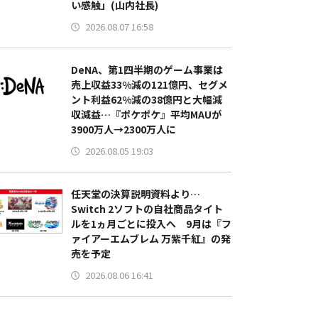
い感触」(山内社長)
2026.08.07 16:58
DeNA、第1四半期のゲーム事業は
売上収益33%減の121億円、セグメ
ント利益62%減の38億円と大幅減
収減益…『ポケポケ』平均MAUが
3900万人→2300万人に
2026.08.05 19:03
任天堂の決算説明資料より…
Switch 2ソフトの自社商品タイト
ルを1ヵ月ごとに投入へ 9月は『フ
ァイアーエムブレム 万紫千紅』の発
売を予定
2026.08.06 16:41