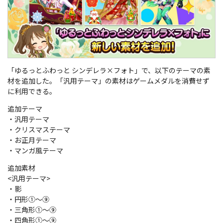
「ゆるっとふわっと シンデレラ×フォト」で、以下のテーマの素
材を追加した。「汎用テーマ」の素材はゲームメダルを消費せず
に利用できる。
追加テーマ
・汎用テーマ
・クリスマステーマ
・お正月テーマ
・マンガ風テーマ
追加素材
<汎用テーマ>
・影
・円形①～⑨
・三角形①～⑨
・四角形①～⑨