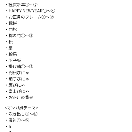
・謹賀新年①～②
・HAPPY NEW YEAR①～④
・お正月のフレーム①～②
・鏡餅
・門松
・梅の花①～③
・松
・扇
・絵馬
・羽子板
・掛け軸①～②
・門松ぴにゃ
・茄子ぴにゃ
・鷹ぴにゃ
・富士ぴにゃ
・お正月の背景
<マンガ風テーマ>
・吹き出し①～⑥
・漫符①～⑤
・!?