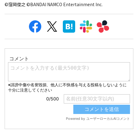
©窪岡俊之 ©BANDAI NAMCO Entertainment Inc.