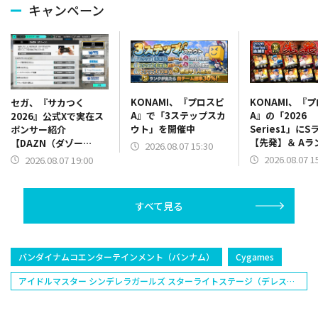
キャンペーン
KONAMI、『プロスピ
KONAMI、『
セガ、『サカつく
A』で「3ステップスカ
A』の「2026
2026』公式Xで実在ス
ウト」を開催中
Series1」にS
ポンサー紹介
【先発】＆ Aラ
【DAZN（ダゾー
2026.08.07 15:30
【野手】新登場
ン）】篇をポスト
2026.08.07 1
2026.08.07 19:00
リー(オリックス
ラー(中日)、奈
己(北海道日本ハ
すべて見る
塁手)、持丸泰輝
捕手)など
バンダイナムコエンターテインメント（バンナム）
Cygames
アイドルマスター シンデレラガールズ スターライトステージ（デレス
テ）