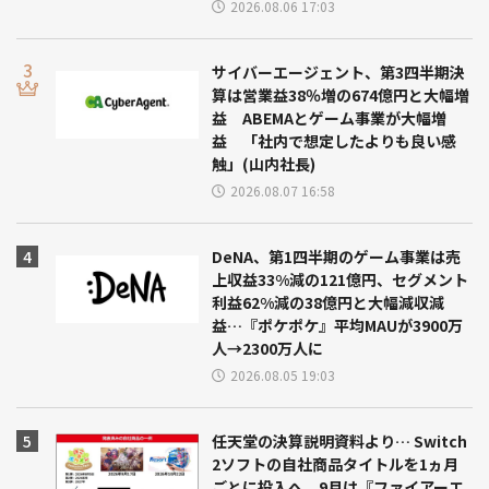
2026.08.06 17:03
サイバーエージェント、第3四半期決
算は営業益38％増の674億円と大幅増
益 ABEMAとゲーム事業が大幅増
益 「社内で想定したよりも良い感
触」(山内社長)
2026.08.07 16:58
DeNA、第1四半期のゲーム事業は売
上収益33%減の121億円、セグメント
利益62%減の38億円と大幅減収減
益…『ポケポケ』平均MAUが3900万
人→2300万人に
2026.08.05 19:03
任天堂の決算説明資料より… Switch
2ソフトの自社商品タイトルを1ヵ月
ごとに投入へ 9月は『ファイアーエ