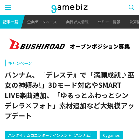
記事一覧
企業データベース
業界求人情報
セミナー情報
決算
キャンペーン
バンナム、『デレステ』で「満願成就♪巫
女の神頼み!」3Dモード対応やSMART
LIVE楽曲追加、「ゆるっとふわっとシン
デレラ×フォト」素材追加など大規模アッ
プデート
バンダイナムコエンターテインメント（バンナム）
Cygames