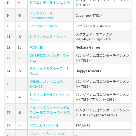
8
--
ドラゴンボール レジェンズ
ト<7832>
シャドウバース
9
-5
Cygames<4751>
(Shadowverse)
10
9
Fate/Grand Order
アニプレックス<6758>
スクウェア・エニックス
11
-5
ドラゴンクエストタクト
<9684>/Aiming<3911>
12
10
荒野行動
NetEase Games
ONE PIECE バウンティラッ
バンダイナムコエンターテインメン
13
-2
シュ
ト<7832>
あんさんぶるスターズ！！
14
-5
Happy Elements
Music
機動戦士ガンダム U.C.
バンダイナムコエンターテインメン
15
--
ENGAGE
ト<7832>
ドラゴンボールZ ドッカン
バンダイナムコエンターテインメン
16
-4
バトル
ト<7832>/アカツキ<3932>
アイドルマスター シンデレ
バンダイナムコエンターテインメン
17
-8
ラガールズ スターライトス
ト<7832>/Cygames<4751>
テージ
18
-4
パズル&サバイバル
37GAMES
ブルーアーカイブ -Blue