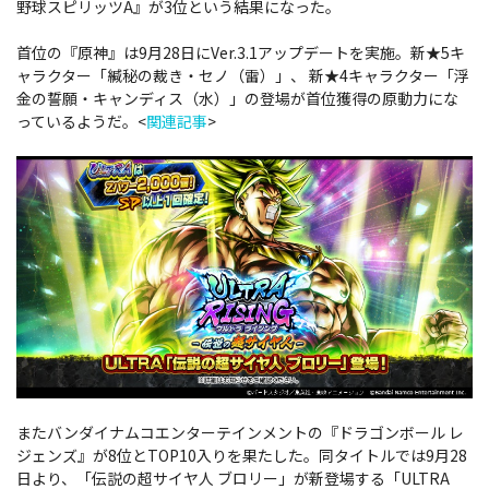
野球スピリッツA』が3位という結果になった。
首位の
『原神』は9月28日にVer.3.1アップデートを実施。新★5キ
ャラクター「緘秘の裁き・セノ（雷）」、 新★4キャラクター「浮
金の誓願・キャンディス（水）」の登場が首位獲得の原動力にな
っているようだ。<
関連記事
>
またバンダイナムコエンターテインメントの『ドラゴンボール レ
ジェンズ』が8位とTOP10入りを果たした。同タイトルでは9月28
日より、「伝説の超サイヤ人 ブロリー」が新登場する「ULTRA