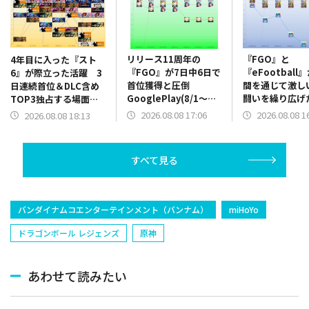
リリース11周年の
『FGO』と
4年目に入った『スト
『FGO』が7日中6日で
『eFootball
6』が際立った活躍 3
首位獲得と圧倒
間を通じて激し
日連続首位＆DLC含め
GooglePlay(8/1～
闘いを繰り広
TOP3独占する場面
8/7)売上ランキング振
App Store(8/
も Steam(8/1～8/7)
2026.08.08 17:06
2026.08.08 1
2026.08.08 18:13
り返り
売上ランキング
売上ランキング振り返
り
り
すべて見る
バンダイナムコエンターテインメント（バンナム）
miHoYo
ドラゴンボール レジェンズ
原神
あわせて読みたい