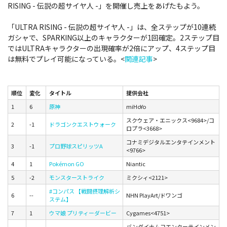
RISING - 伝説の超サイヤ人 -」を開催し売上をあげたもよう。
「ULTRA RISING - 伝説の超サイヤ人 -」は、全ステップが10連続
ガシャで、SPARKING以上のキャラクターが1回確定。2ステップ目
ではULTRAキャラクターの出現確率が2倍にアップ、4ステップ目
は無料でプレイ可能になっている。<
関連記事
>
順位
変化
タイトル
提供会社
1
6
原神
miHoYo
スクウェア・エニックス<9684>/コ
2
-1
ドラゴンクエストウォーク
ロプラ<3668>
コナミデジタルエンタテインメント
3
-1
プロ野球スピリッツA
<9766>
4
1
Pokémon GO
Niantic
5
-2
モンスターストライク
ミクシィ<2121>
#コンパス 【戦闘摂理解析シ
6
--
NHN PlayArt/ドワンゴ
ステム】
7
1
ウマ娘 プリティーダービー
Cygames<4751>
バンダイナムコエンターテインメン