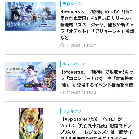
新作ゲーム
HoYoverse、『原神』Ver.7.0「神に
愛されぬ雪国」を8月12日リリース…
新地域「スネージナヤ」開放や新キャ
ラ「オデット」「アリョーシャ」参戦
など
2026.08.01 13:24
キャンペーン
HoYoverse、『原神』で限定★5キャ
ラ「コロンビーナ(水)」や「雷電将軍
(雷)」が登場するイベント祈願を開催
2026.07.21 19:18
ランキング
【App Store(7/9)】『NTE』が
Ver.1.2「九百九十九夜」配信でトッ
プ3入り 『レジェンズ』は「超サイ
ヤ人3 孫悟空&超サイヤ人2 ベジー