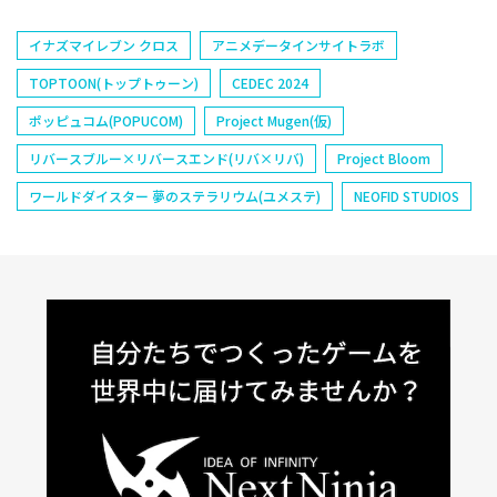
イナズマイレブン クロス
アニメデータインサイトラボ
TOPTOON(トップトゥーン)
CEDEC 2024
ポッピュコム(POPUCOM)
Project Mugen(仮)
リバースブルー×リバースエンド(リバ×リバ)
Project Bloom
ワールドダイスター 夢のステラリウム(ユメステ)
NEOFID STUDIOS