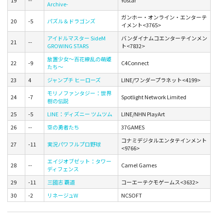
19
--
Yostar
Archive-
ガンホー・オンライン・エンターテ
20
-5
パズル＆ドラゴンズ
イメント<3765>
アイドルマスター SideM
バンダイナムコエンターテインメン
21
--
GROWING STARS
ト<7832>
放置少女～百花繚乱の萌姫
22
-9
C4Connect
たち～
23
4
ジャンプチ ヒーローズ
LINE/ワンダープラネット<4199>
モリノファンタジー：世界
24
-7
Spotlight Network Limited
樹の伝説
25
-5
LINE：ディズニー ツムツム
LINE/NHN PlayArt
26
--
空の勇者たち
37GAMES
コナミデジタルエンタテインメント
27
-11
実況パワフルプロ野球
<9766>
エイジオブゼット：タワー
28
--
Camel Games
ディフェンス
29
-11
三國志 覇道
コーエーテクモゲームス<3632>
30
-2
リネージュW
NCSOFT