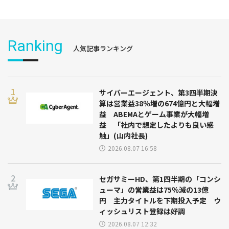
Ranking
人気記事ランキング
サイバーエージェント、第3四半期決
算は営業益38％増の674億円と大幅増
益 ABEMAとゲーム事業が大幅増
益 「社内で想定したよりも良い感
触」(山内社長)
2026.08.07 16:58
セガサミーHD、第1四半期の「コンシ
ューマ」の営業益は75％減の13億
円 主力タイトルを下期投入予定 ウ
ィッシュリスト登録は好調
2026.08.07 12:32