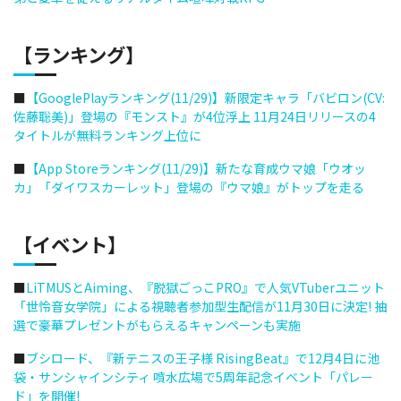
【ランキング】
■
【GooglePlayランキング(11/29)】新限定キャラ「バビロン(CV:
佐藤聡美)」登場の『モンスト』が4位浮上 11月24日リリースの4
タイトルが無料ランキング上位に
■
【App Storeランキング(11/29)】新たな育成ウマ娘「ウオッ
カ」「ダイワスカーレット」登場の『ウマ娘』がトップを走る
【イベント】
■
LiTMUSとAiming、『脱獄ごっこPRO』で人気VTuberユニット
「世怜音女学院」による視聴者参加型生配信が11月30日に決定! 抽
選で豪華プレゼントがもらえるキャンペーンも実施
■
ブシロード、『新テニスの王子様 RisingBeat』で12月4日に池
袋・サンシャインシティ 噴水広場で5周年記念イベント「パレー
ド」を開催!