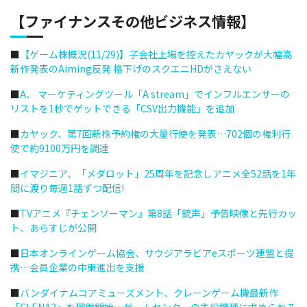
【ファイナンスその他ビジネス情報】
■
【ゲーム株概況(11/29)】子会社上場を控えたカヤックが大幅高
新作発表のAiming反発 格下げのスクエニHDがさえない
■
A、 マーケティングツール「A stream」でインフルエンサーの
リストを1秒でゲットできる「CSV出力機能」を追加
■
カヤック、第7回新株予約権の大量行使を発表…702個の権利行
使で約9100万円を調達
■
イマジニア、「メダロット」25周年を記念しアニメ全52話を1年
間に渡り毎週1話ずつ配信!
■
TVアニメ『チェンソーマン』第8話「銃声」予告映像と先行カッ
ト、あらすじが公開
■
日本オンラインゲーム協会、サウジアラビアeスポーツ連盟と提
携…会員企業の中東進出を支援
■
バンダイナムコアミューズメント、クレーンゲーム機最新作