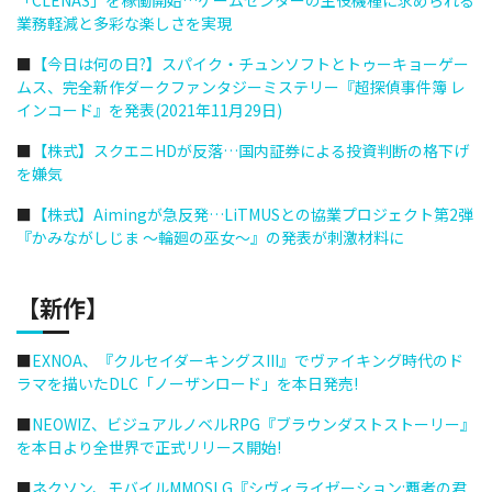
「CLENA3」を稼働開始…ゲームセンターの主役機種に求められる
業務軽減と多彩な楽しさを実現
■
【今日は何の日?】スパイク・チュンソフトとトゥーキョーゲー
ムス、完全新作ダークファンタジーミステリー『超探偵事件簿 レ
インコード』を発表(2021年11月29日)
■
【株式】スクエニHDが反落…国内証券による投資判断の格下げ
を嫌気
■
【株式】Aimingが急反発…LiTMUSとの協業プロジェクト第2弾
『かみながしじま ～輪廻の巫女～』の発表が刺激材料に
【新作】
■
EXNOA、『クルセイダーキングスIII』でヴァイキング時代のド
ラマを描いたDLC「ノーザンロード」を本日発売!
■
NEOWIZ、ビジュアルノベルRPG『ブラウンダストストーリー』
を本日より全世界で正式リリース開始!
■
ネクソン、モバイルMMOSLG『シヴィライゼーション:覇者の君