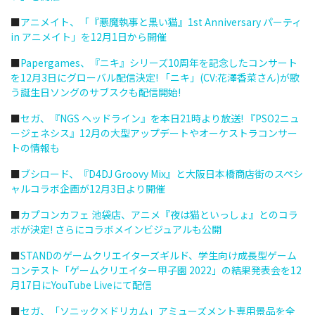
■
アニメイト、「『悪魔執事と黒い猫』1st Anniversary パーティ
in アニメイト」を12月1日から開催
■
Papergames、『ニキ』シリーズ10周年を記念したコンサート
を12月3日にグローバル配信決定! 「ニキ」(CV:花澤香菜さん)が歌
う誕生日ソングのサブスクも配信開始!
■
セガ、『NGS ヘッドライン』を本日21時より放送! 『PSO2ニュ
ージェネシス』12月の大型アップデートやオーケストラコンサー
トの情報も
■
ブシロード、『D4DJ Groovy Mix』と大阪日本橋商店街のスペシ
ャルコラボ企画が12月3日より開催
■
カプコンカフェ 池袋店、アニメ『夜は猫といっしょ』とのコラ
ボが決定! さらにコラボメインビジュアルも公開
■
STANDのゲームクリエイターズギルド、学生向け成長型ゲーム
コンテスト「ゲームクリエイター甲子園 2022」の結果発表会を12
月17日にYouTube Liveにて配信
■
セガ、「ソニック×ドリカム」アミューズメント専用景品を全