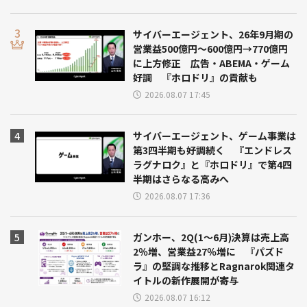
サイバーエージェント、26年9月期の
営業益500億円～600億円→770億円
に上方修正 広告・ABEMA・ゲーム
好調 『ホロドリ』の貢献も
2026.08.07 17:45
サイバーエージェント、ゲーム事業は
第3四半期も好調続く 『エンドレス
ラグナロク』と『ホロドリ』で第4四
半期はさらなる高みへ
2026.08.07 17:36
ガンホー、2Q(1～6月)決算は売上高
2％増、営業益27％増に 『パズド
ラ』の堅調な推移とRagnarok関連タ
イトルの新作展開が寄与
2026.08.07 16:12