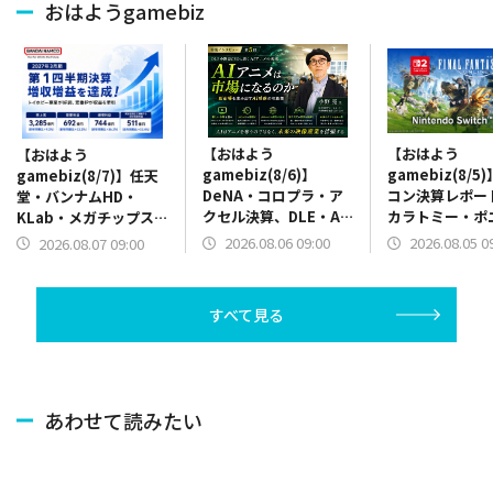
おはようgamebiz
【おはよう
【おはよう
【おはよう
gamebiz(8/6)】
gamebiz(8/5
gamebiz(8/7)】任天
DeNA・コロプラ・ア
コン決算レポー
堂・バンナムHD・
クセル決算、DLE・AI
カラトミー・ポ
KLab・メガチップス・
アニメインタビュー、
ン決算、『ほの
CRIミドルウェア決
2026.08.06 09:00
2026.08.05 0
2026.08.07 09:00
GENDAとLDHJAPAN
庭』10万本突破
算、『ヒロサバ』リリ
がIP開発で合弁設立
『FF14』Swit
ース、デジハHDが
リース
MBO
すべて見る
あわせて読みたい