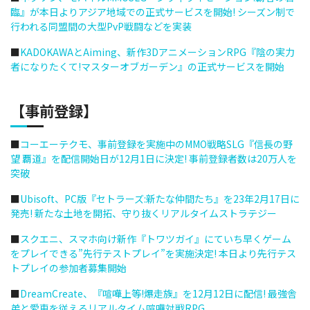
臨』が本日よりアジア地域での正式サービスを開始! シーズン制で
行われる同盟間の大型PvP戦闘などを実装
■
KADOKAWAとAiming、新作3DアニメーションRPG『陰の実力
者になりたくて!マスターオブガーデン』の正式サービスを開始
【事前登録】
■
コーエーテクモ、事前登録を実施中のMMO戦略SLG『信長の野
望 覇道』を配信開始日が12月1日に決定! 事前登録者数は20万人を
突破
■
Ubisoft、PC版『セトラーズ:新たな仲間たち』を23年2月17日に
発売! 新たな土地を開拓、守り抜くリアルタイムストラテジー
■
スクエニ、スマホ向け新作『トワツガイ』にていち早くゲーム
をプレイできる”先行テストプレイ”を実施決定! 本日より先行テス
トプレイの参加者募集開始
■
DreamCreate、『喧嘩上等!爆走族』を12月12日に配信! 最強舎
弟と愛車を従えるリアルタイム喧嘩対戦RPG