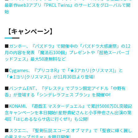
最新作web3アプリ『PKCL Twins』のサービスをグローバルで開
始
【キャンペーン】
■
ガンホー、『パズドラ』で開催中の「パズドラ大感謝祭」の12
月の内容を発表 「魔法石100個」プレゼントや「超絶スーパーゴ
ッドフェス」最大50連無料など
■
Cygames、『プリコネR』で「★3アカリ(クリスマス)」と
「★1ヨリ(クリスマス)」が11月30日より登場!
■
バンナムENT、『デレステ』でブラン限定アイドル「中野有
香」が登場する「シンデレラフェス ブラン」を開催中!
■
KONAMI、『遊戯王 マスターデュエル』で累計5000万DL突破記
念キャンペーンを本日開始! 星野貴紀さんと小手伸也さん出演の第
4回「はじめるならサ店に行くぜ!!」も公開!
■
スクエニ、『聖剣伝説 エコーズ オブ マナ』で「聖夜に輝く麗し
の星ステップガチャ」を明日開催!