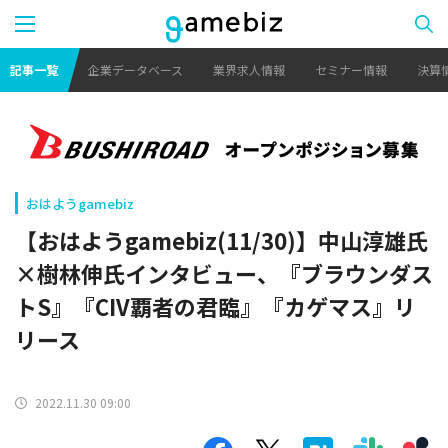
記事一覧
企業データベース
業界求人情報
セミナー情報
決算
おはようgamebiz
【おはようgamebiz(11/30)】中山淳雄氏
×樹林伸氏インタビュー、『ブラウンダス
トS』『CIV覇者の君臨』『カゲマス』リ
リース
2022.11.30 09:00