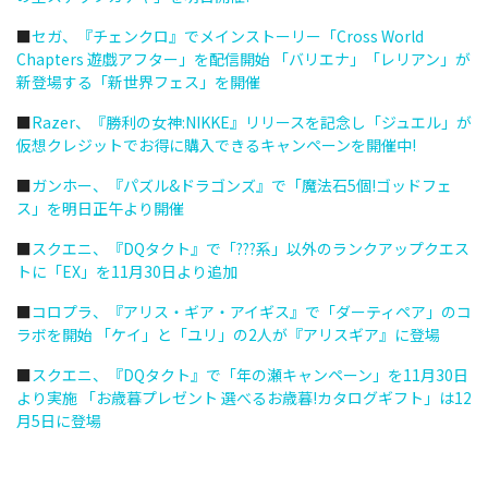
■
セガ、『チェンクロ』でメインストーリー「Cross World
Chapters 遊戯アフター」を配信開始 「バリエナ」「レリアン」が
新登場する「新世界フェス」を開催
■
Razer、『勝利の女神:NIKKE』リリースを記念し「ジュエル」が
仮想クレジットでお得に購入できるキャンペーンを開催中!
■
ガンホー、『パズル&ドラゴンズ』で「魔法石5個!ゴッドフェ
ス」を明日正午より開催
■
スクエニ、『DQタクト』で「???系」以外のランクアップクエス
トに「EX」を11月30日より追加
■
コロプラ、『アリス・ギア・アイギス』で「ダーティペア」のコ
ラボを開始 「ケイ」と「ユリ」の2人が『アリスギア』に登場
■
スクエニ、『DQタクト』で「年の瀬キャンペーン」を11月30日
より実施 「お歳暮プレゼント 選べるお歳暮!カタログギフト」は12
月5日に登場