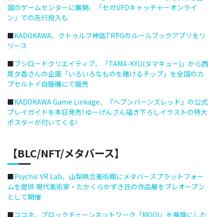
国のゲームセンターに展開、「セガUFOキャッチャーオンライ
ン」での先行投入も
■
KADOKAWA、クトゥルフ神話TRPGのルールブックアプリをリ
リース
■
ブシロードクリエイティブ、「TAMA-KYU(タマキュー)」から西
尾夕香さんの企画「いろいろなものを賭けるチップ」を全国のカ
プセルトイ自販機にて販売
■
KADOKAWA Game Linkage、『ヘブンバーンズレッド』の公式
プレイガイドを本日発売! ゆーげんさん描き下ろしイラストの特大
ポスターが付いてくる!
【BLC/NFT/メタバース】
■
Psychic VR Lab、山梨県立美術館にメタバースプラットフォー
ムを提供 現代美術家・たかくらかずき氏の作品展をプレオープン
として開催
■
ココネ、ブロックチェーンネットワーク「MOOI」を基盤にした