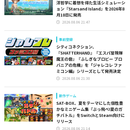
洋哲学に着想を得た生活シミュレーシ
ョン『Starsand Island』を2026年8
月18日に発売
2026.08.06 21:47
事前登録
シティコネクション、
『SHATTERHAND』『エスパ冒険隊
魔王の砦』『ふしぎなブロビー ブロ
バニアの危機』を「ジャレコレ ファ
ミコン編」シリーズとして発売決定
2026.08.06 21:30
新作ゲーム
SAT-BOX、夏をテーマにした個性豊
かなミニゲーム集『ぶっ飛べ!夏のガ
チバトル』をSwitchとSteam向けに
リリース
2026.08.06 21:14