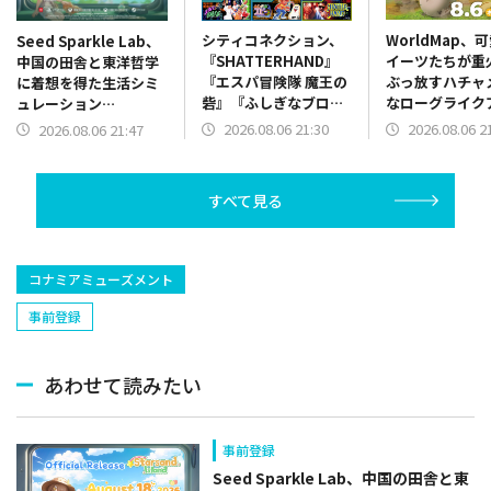
シティコネクション、
WorldMap、
Seed Sparkle Lab、
『SHATTERHAND』
イーツたちが重
中国の田舎と東洋哲学
『エスパ冒険隊 魔王の
ぶっ放すハチャ
に着想を得た生活シミ
砦』『ふしぎなブロビ
なローグライク
ュレーション
ー ブロバニアの危機』
ョン『チョコレ
『Starsand Island』
2026.08.06 21:30
2026.08.06 2
2026.08.06 21:47
を「ジャレコレ ファミ
レード』体験版
を2026年8月18日に発
コン編」シリーズとし
ース
売
て発売決定
すべて見る
コナミアミューズメント
事前登録
あわせて読みたい
事前登録
Seed Sparkle Lab、中国の田舎と東