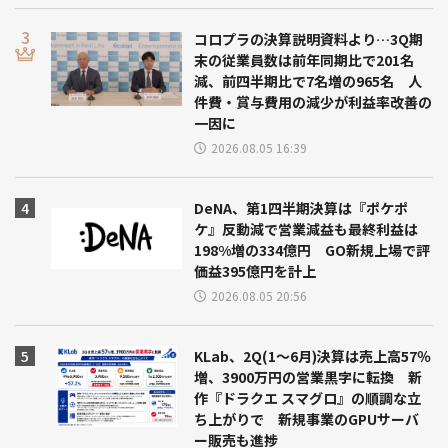
コロプラの決算説明資料より…3Q期
末の従業員数は前年同期比で201名
減、前四半期比で7名増の965名 人
件費・賞与費用の減少が利益率改善の
一因に
2026.08.05 16:39
DeNA、第1四半期決算は『ポケポ
ケ』反動減で営業減益も最終利益は
198%増の334億円 GO新規上場で評
価益395億円を計上
2026.08.05 20:56
KLab、2Q(1～6月)決算は売上高57％
増、3900万円の営業黒字に転換 新
作『ドラクエ スマグロ』の順調な立
ち上がりで 新規事業のGPUサーバ
ー販売も進捗