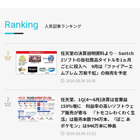
Ranking
人気記事ランキング
任天堂の決算説明資料より… Switch
2ソフトの自社商品タイトルを1ヵ月
ごとに投入へ 9月は『ファイアーエ
ムブレム 万紫千紅』の発売を予定
2026.08.06 16:41
任天堂、1Q(4～6月)決算は営業益
150％増に 利益率の高いソフトウェ
ア販売が寄与 『トモコレわくわく生
活』は販売本数794万本、『ぽこ あ
ポケモン』は946万本に伸長
2026.08.06 15:52