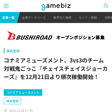
記事一覧
企業データベース
業界求人情報
セミナー情報
決算
事前登録
コナミアミューズメント、3vs3のチーム
対戦鬼ごっこ『チェイスチェイスジョーカ
ーズ』を12月21日より順次稼働開始！
コナミアミューズメント
事前登録
2022.12.08 17:39