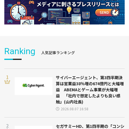
Ranking
人気記事ランキング
サイバーエージェント、第3四半期決
算は営業益38％増の674億円と大幅増
益 ABEMAとゲーム事業が大幅増
益 「社内で想定したよりも良い感
触」(山内社長)
2026.08.07 16:58
セガサミーHD、第1四半期の「コンシ