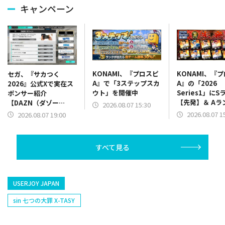
キャンペーン
KONAMI、『プロスピ
KONAMI、『
セガ、『サカつく
A』で「3ステップスカ
A』の「2026
2026』公式Xで実在ス
ウト」を開催中
Series1」にS
ポンサー紹介
【先発】＆ Aラ
【DAZN（ダゾー
2026.08.07 15:30
【野手】新登場
ン）】篇をポスト
2026.08.07 1
2026.08.07 19:00
リー(オリックス
ラー(中日)、奈
己(北海道日本ハ
すべて見る
塁手)、持丸泰輝
捕手)など
USERJOY JAPAN
sin 七つの大罪 X-TASY