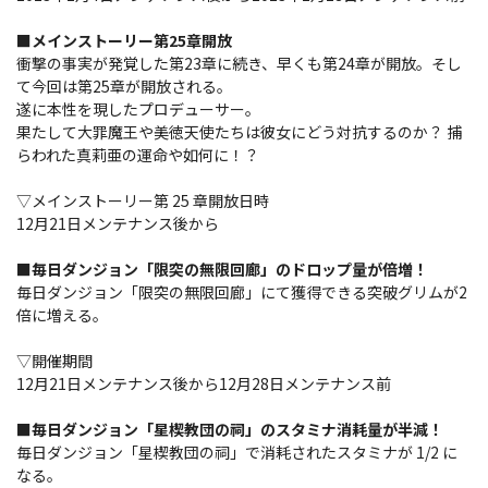
■メインストーリー第25章開放
衝撃の事実が発覚した第23章に続き、早くも第24章が開放。そし
て今回は第25章が開放される。
遂に本性を現したプロデューサー。
果たして大罪魔王や美徳天使たちは彼女にどう対抗するのか？ 捕
らわれた真莉亜の運命や如何に！？
▽メインストーリー第 25 章開放日時
12月21日メンテナンス後から
■毎日ダンジョン「限突の無限回廊」のドロップ量が倍増！
毎日ダンジョン「限突の無限回廊」にて獲得できる突破グリムが2
倍に増える。
▽開催期間
12月21日メンテナンス後から12月28日メンテナンス前
■毎日ダンジョン「星楔教団の祠」のスタミナ消耗量が半減！
毎日ダンジョン「星楔教団の祠」で消耗されたスタミナが 1/2 に
なる。