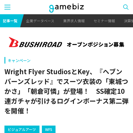
記事一覧
企業データベース
業界求人情報
セミナー情報
決算
キャンペーン
Wright Flyer StudiosとKey、『ヘブン
バーンズレッド』でスーツ衣装の「東城つ
かさ」「朝倉可憐」が登場！ SS確定10
連ガチャが引けるログインボーナス第二弾
を開催！
ビジュアルアーツ
WFS