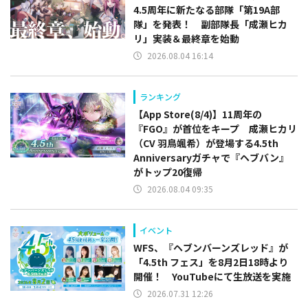
4.5周年に新たなる部隊「第19A部
隊」を発表！ 副部隊⻑「成瀬ヒカ
リ」実装＆最終章を始動
2026.08.04 16:14
ランキング
【App Store(8/4)】11周年の
『FGO』が首位をキープ 成瀬ヒカリ
（CV 羽鳥颯希）が登場する4.5th
Anniversaryガチャで『ヘブバン』
がトップ20復帰
2026.08.04 09:35
イベント
WFS、『ヘブンバーンズレッド』が
「4.5th フェス」を8月2日18時より
開催！ YouTubeにて生放送を実施
2026.07.31 12:26