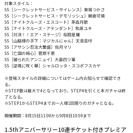
対象スタイル：
SS［シークレットサービス・サイレンス］東城つかさ
SS［シークレットサービス・デモリッシュ］朝倉可憐
SS［ナイトクルーズ・エスコート］茅森月歌
SS［ナイトクルーズ・アテンダント］和泉ユキ
SS［対決！！エア・ステージ］桜庭星羅
SS［山脇様の手下：マジカルにゃん］天音巫呼
SS［アサシン忍法大繁盛］佐月マリ
SS［亡国の純心］菅原千恵
SS［破られたアンニュイ］大島四ツ葉
SS［逆境に咲く華］シャルロッタ・スコポフスカヤ
※登場スタイルの詳細についてはゲーム内お知らせで確認でき
る。
※STEP数は最大で4となっており、STEP4を引くと本ガチャは終
了となる。
※STEP1からSTEP4までお一人様1回限りのガチャとなる。
開催期間：8月15日11:00から9月8日10:59まで
1.5thアニバーサリー10連チケット付きプレミア