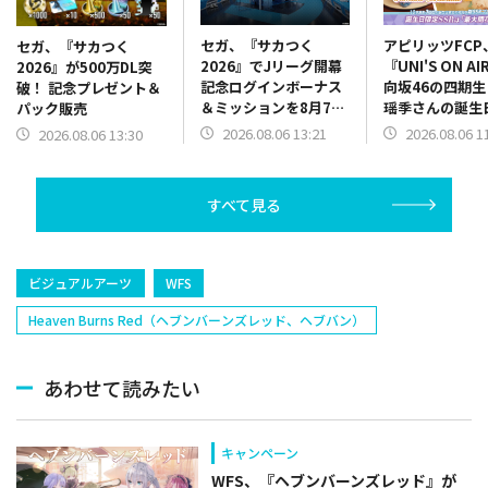
セガ、『サカつく
アピリッツFCP
セガ、『サカつく
2026』でJリーグ開幕
『UNI'S ON A
2026』が500万DL突
記念ログインボーナス
向坂46の四期
破！ 記念プレゼント＆
＆ミッションを8月7日
瑶季さんの誕生
パック販売
13時より開催
念した「誕生日
2026.08.06 13:21
2026.08.06 1
2026.08.06 13:30
ースデーコレク
ン」を開催中
すべて見る
ビジュアルアーツ
WFS
Heaven Burns Red（ヘブンバーンズレッド、ヘブバン）
あわせて読みたい
キャンペーン
WFS、『ヘブンバーンズレッド』が