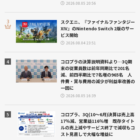
2026.08.05 20:56
スクエニ、『ファイナルファンタジー
XIV』のNintendo Switch 2版のサー
ビス開始
2026.08.04 23:51
コロプラの決算説明資料より…3Q期
末の従業員数は前年同期比で201名
減、前四半期比で7名増の965名 人
件費・賞与費用の減少が利益率改善の
一因に
2026.08.05 16:39
コロプラ、3Q(10～6月)決算は売上高
17％減、営業益116％増 既存タイト
ルの売上減やサービス終了で減収もコ
スト見直しで大幅な増益に