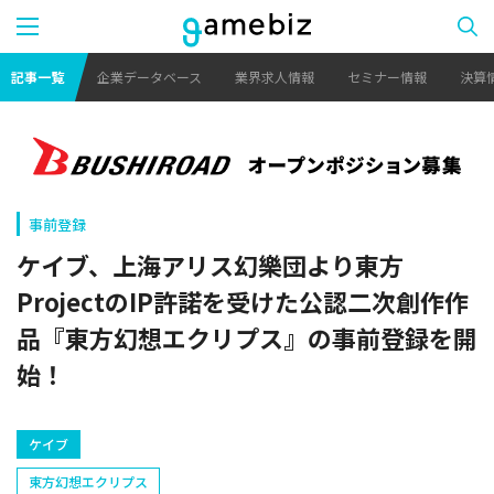
記事一覧
企業データベース
業界求人情報
セミナー情報
決算
事前登録
ケイブ、上海アリス幻樂団より東方
ProjectのIP許諾を受けた公認二次創作作
品『東方幻想エクリプス』の事前登録を開
始！
ケイブ
東方幻想エクリプス