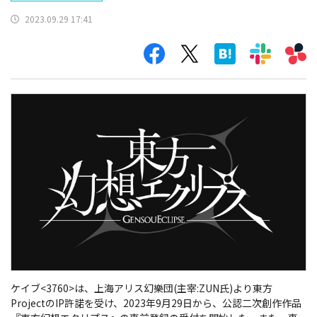
2023.09.29 17:41
ケイブ<3760>は、上海アリス幻樂団(主宰:ZUN氏)より東方
ProjectのIP許諾を受け、2023年9月29日から、公認二次創作作品