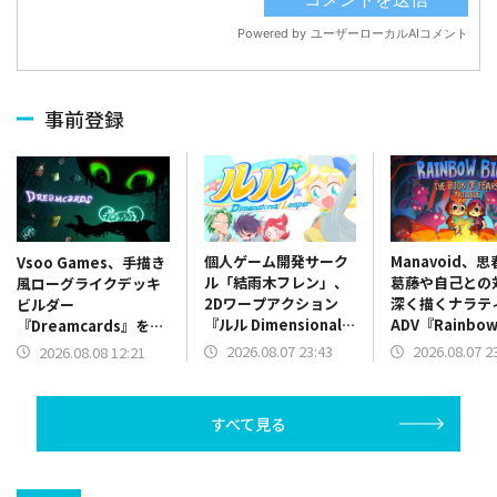
事前登録
個人ゲーム開発サーク
Manavoid、
Vsoo Games、手描き
ル「結雨木フレン」、
葛藤や自己との
風ローグライクデッキ
2Dワープアクション
深く描くナラテ
ビルダー
『ルル Dimensional
ADV『Rainbow B
『Dreamcards』を
Leaper』体験版をリ
The Book of 
Steamにて2026年8月
2026.08.07 23:43
2026.08.07 2
2026.08.08 12:21
リース
を発表
19日に発売
すべて見る