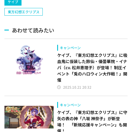
ケイブ
東方幻想エクリプス
あわせて読みたい
キャンペーン
ケイブ、『東方幻想エクリプス』に吸
血鬼に仮装した鈴仙・優曇華院・イナ
バ（cv. 松井恵理子）が登場！ 制圧イ
ベント「兎のハロウィン大作戦！」開
催
2025.10.21 20:32
キャンペーン
ケイブ、『東方幻想エクリプス』に守
矢の表の神「八坂 神奈子」が新登
場！ 「新規応援キャンペーン」も開
催！