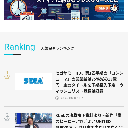
Ranking
人気記事ランキング
セガサミーHD、第1四半期の「コンシ
ューマ」の営業益は75％減の13億
円 主力タイトルを下期投入予定 ウ
ィッシュリスト登録は好調
2026.08.07 12:32
KLabの決算説明資料より…新作『僕
のヒーローアカデミア UNITED
SURVIVAL』は日本国内だけでなく北