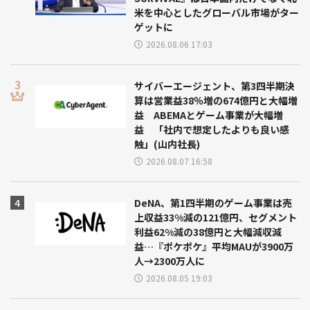
米を中心としたグローバル市場がター
ゲットに
2026.08.06 17:03
サイバーエージェント、第3四半期決
算は営業益38％増の674億円と大幅増
益 ABEMAとゲーム事業が大幅増
益 「社内で想定したよりも良い感
触」(山内社長)
2026.08.07 16:58
DeNA、第1四半期のゲーム事業は売
上収益33%減の121億円、セグメント
利益62%減の38億円と大幅減収減
益…『ポケポケ』平均MAUが3900万
人→2300万人に
2026.08.05 19:03