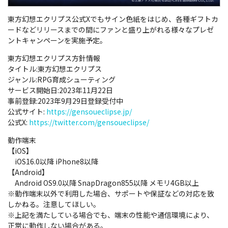
東方幻想エクリプス公式Xでもサイン色紙をはじめ、各種ギフトカ
ードなどリリースまでの間にファンと盛り上がれる様々なプレゼ
ントキャンペーンを実施予定。
東方幻想エクリプス方針情報
タイトル:東方幻想エクリプス
ジャンル:RPG育成シューティング
サービス開始日:2023年11月22日
事前登録:2023年9月29日登録受付中
公式サイト:
https://gensoueclipse.jp/
公式X:
https://twitter.com/gensoueclipse/
動作端末
【iOS】
iOS16.0以降 iPhone8以降
【Android】
Android OS9.0以降 SnapDragon855以降 メモリ4GB以上
※動作端末以外で利用した場合、サポートや保証などの対応を致
しかねる。注意してほしい。
※上記を満たしている場合でも、端末の性能や通信環境により、
正常に動作しない場合がある。