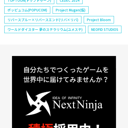
TOPTOON(トップトゥーン)
CEDEC 2024
ポッピュコム(POPUCOM)
Project Mugen(仮)
リバースブルー×リバースエンド(リバ×リバ)
Project Bloom
ワールドダイスター 夢のステラリウム(ユメステ)
NEOFID STUDIOS