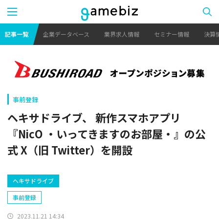
記事一覧
企業データベース
業界求人情報
セミナー情報
決算
事前登録
ヘキサドライブ、 新作スマホアプリ
『NicO ・いってきますのお部屋・』の公
式 X（旧 Twitter）を開設
ヘキサドライブ
事前登録
2023.11.21 14:34