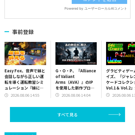
事前登録
G・O・P、『Alliance
グラビティゲー
Easy Fox、音声で妹と
of Valiant
イズ、『ジャレ
会話しながら正しい運
Arms（AVA）』のIP
ケードコレクシ
転を導く運転教習シミ
を使用した新作プロジ
Vol.1＆ Vol.
ュレーション『妹に運
ェクトが始動！2026年
イトルが発表！
転を教える』の新しい
2026.08.06 14:04
2026.08.06 1
2026.08.06 14:55
内のサービス開始に向
発売作『キメラ
トレーラーを公開
けて制作中
ト』も
すべて見る