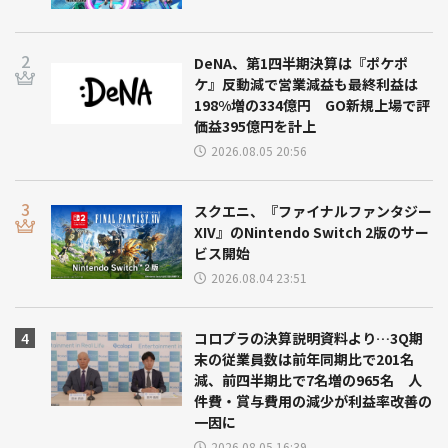
DeNA、第1四半期決算は『ポケポ
ケ』反動減で営業減益も最終利益は
198%増の334億円 GO新規上場で評
価益395億円を計上
2026.08.05 20:56
スクエニ、『ファイナルファンタジー
XIV』のNintendo Switch 2版のサー
ビス開始
2026.08.04 23:51
コロプラの決算説明資料より…3Q期
末の従業員数は前年同期比で201名
減、前四半期比で7名増の965名 人
件費・賞与費用の減少が利益率改善の
一因に
2026.08.05 16:39