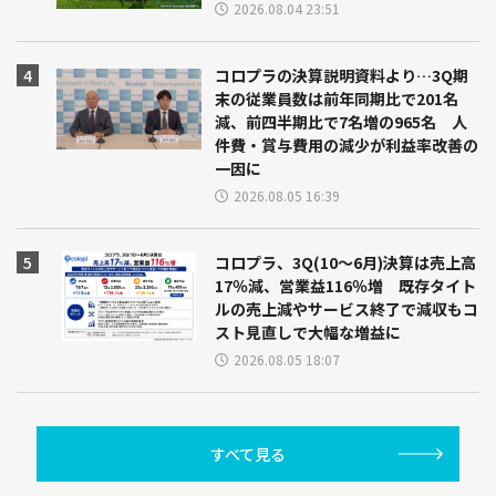
2026.08.04 23:51
コロプラの決算説明資料より…3Q期
末の従業員数は前年同期比で201名
減、前四半期比で7名増の965名 人
件費・賞与費用の減少が利益率改善の
一因に
2026.08.05 16:39
コロプラ、3Q(10～6月)決算は売上高
17％減、営業益116％増 既存タイト
ルの売上減やサービス終了で減収もコ
スト見直しで大幅な増益に
2026.08.05 18:07
すべて見る