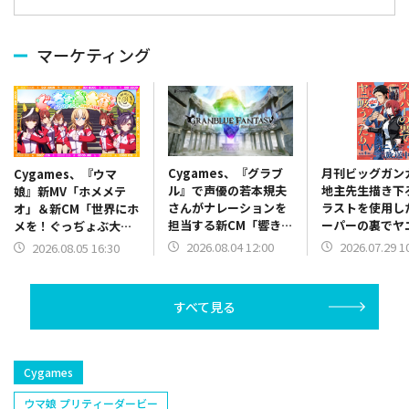
マーケティング
Cygames、『グラブ
月刊ビッグガン
Cygames、『ウマ
ル』で声優の若本規夫
地主先生描き下
娘』新MV「ホメメテ
さんがナレーションを
ラストを使用し
オ」＆新CM「世界にホ
担当する新CM「響き渡
ーパーの裏でヤ
メを！ぐっぢょぶ大
る福音！101億宝晶石
ふたり』SPポ
賞」篇公開を記念したX
2026.08.04 12:00
2026.07.29 1
2026.08.05 16:30
山分け」篇を放映開始
期間限定で全国
キャンペーンを開始
出現
すべて見る
Cygames
ウマ娘 プリティーダービー