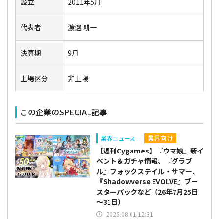
設立
2011年5月
代表者
渡邊 耕一
決算期
9月
上場区分
非上場
この企業のSPECIAL記事
業界向け
業界ニュース
【週刊Cygames】『ウマ娘』新イ
ベント＆ガチャ情報、『グラブ
ル』フォックステイル・サマー、
『Shadowverse EVOLVE』ブー
スターパックなど（26年7月25日
～31日）
2026.08.01 12:31