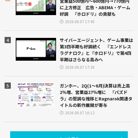
営業益500億円～600億円→770億円
に上方修正 広告・ABEMA・ゲーム
好調 『ホロドリ』の貢献も
2026.08.07 17:45
サイバーエージェント、ゲーム事業は
第3四半期も好調続く 『エンドレス
ラグナロク』と『ホロドリ』で第4四
半期はさらなる高みへ
2026.08.07 17:36
ガンホー、2Q(1～6月)決算は売上高
2％増、営業益27％増に 『パズド
ラ』の堅調な推移とRagnarok関連タ
イトルの新作展開が寄与
2026.08.07 16:12