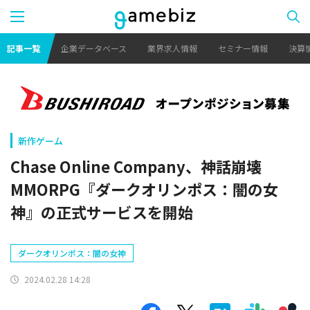
記事一覧
企業データベース
業界求人情報
セミナー情報
決算
新作ゲーム
Chase Online Company、神話崩壊
MMORPG『ダークオリンポス：闇の女
神』の正式サービスを開始
ダークオリンポス：闇の女神
2024.02.28 14:28