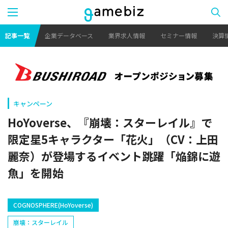
記事一覧
企業データベース
業界求人情報
セミナー情報
決算
キャンペーン
HoYoverse、『崩壊：スターレイル』で
限定星5キャラクター「花火」（CV：上田
麗奈）が登場するイベント跳躍「焔錦に遊
魚」を開始
COGNOSPHERE(HoYoverse)
崩壊：スターレイル