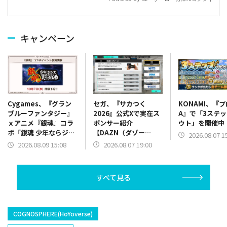
キャンペーン
セガ、『サカつく
KONAMI、『
Cygames、『グラン
2026』公式Xで実在ス
A』で「3ステ
ブルーファンタジー』
ポンサー紹介
ウト」を開催中
ｘアニメ『銀魂』コラ
【DAZN（ダゾー
ボ「銀魂 少年ならジャ
2026.08.07 1
ン）】篇をポスト
ンプの裏表紙までちゃ
2026.08.07 19:00
2026.08.09 15:08
んと楽しめ」を復刻開
催
すべて見る
COGNOSPHERE(HoYoverse)