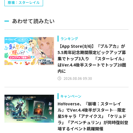
崩壊：スターレイル
あわせて読みたい
ランキング
【App Store(8/6)】『ブルアカ』が
5.5周年記念期間限定ピックアップ募
集でトップ3入り 『スターレイル』
はVer.4.4後半スタートでトップ20圏
内に
2026.08.06 09:30
キャンペーン
HoYoverse、『崩壊：スターレイ
ル』でVer.4.4後半がスタート…限定
星5キャラ「アナイクス」「ケリュド
ラ」「アベンチュリン」が同時復刻登
場するイベント跳躍開催