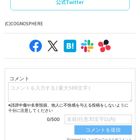
公式Twitter
(C)COGNOSPHERE