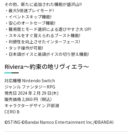
その他、新たに追加された機能が盛沢山!!
・最大5倍速プレイモード!
・イベントスキップ機能!
・安心のオートセーブ機能!
・難易度とモード選択による遊びやすさ大 UP!
・スキルをすぐ覚えられるブースト機能!
・利便性を向上させたインターフェース!
・タッチ操作が可能!
・日本語ボイスと英語ボイスの切り替え機能!
Riviera～約束の地リヴィエラ～
対応機種 Nintendo Switch
ジャンル ファンタジーRPG
発売日 2024 年 2 月 29 日(木)
販売価格 2,860 円（税込）
キャラクターデザイン 戸部淑
CERO B
©STING ©Bandai Namco Entertainment Inc./©BANDAI