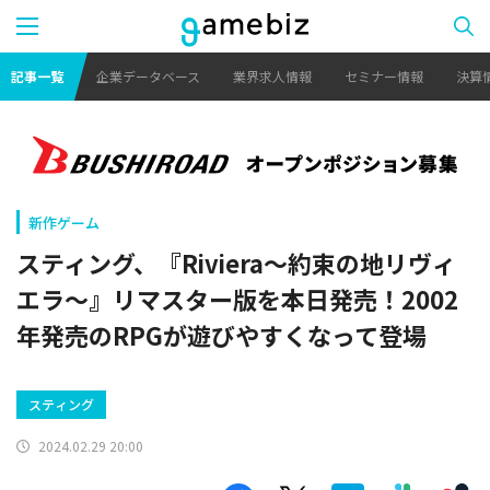
記事一覧
企業データベース
業界求人情報
セミナー情報
決算
新作ゲーム
スティング、『Riviera～約束の地リヴィ
エラ～』リマスター版を本日発売！2002
年発売のRPGが遊びやすくなって登場
スティング
2024.02.29 20:00