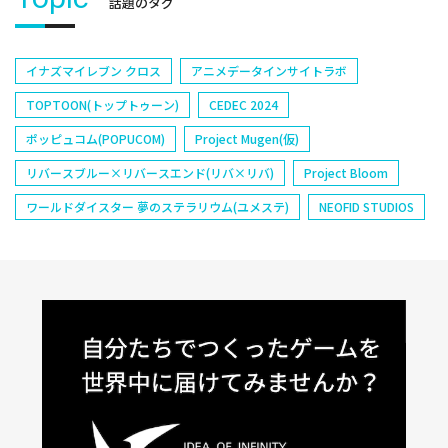
話題のタグ
イナズマイレブン クロス
アニメデータインサイトラボ
TOPTOON(トップトゥーン)
CEDEC 2024
ポッピュコム(POPUCOM)
Project Mugen(仮)
リバースブルー×リバースエンド(リバ×リバ)
Project Bloom
ワールドダイスター 夢のステラリウム(ユメステ)
NEOFID STUDIOS