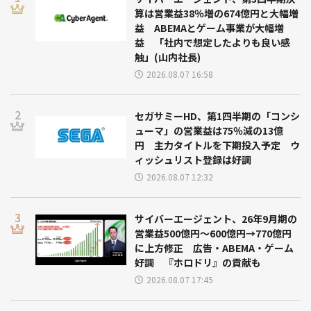
算は営業益38％増の674億円と大幅増
益 ABEMAとゲーム事業が大幅増
益 「社内で想定したよりも良い感
触」(山内社長)
2026.08.07 16:58
セガサミーHD、第1四半期の「コンシ
ューマ」の営業益は75％減の13億
円 主力タイトルを下期投入予定 ウ
ィッシュリスト登録は好調
2026.08.07 12:32
サイバーエージェント、26年9月期の
営業益500億円～600億円→770億円
に上方修正 広告・ABEMA・ゲーム
好調 『ホロドリ』の貢献も
2026.08.07 17:45