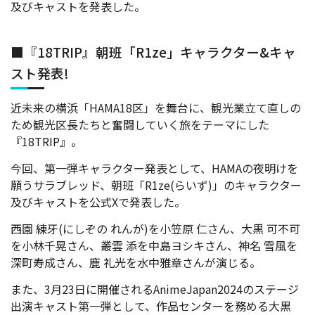
及びキャストを発表した。
■『18TRIP』朝班「R1ze」キャラクター&キャ
スト発表!
近未来の横浜「HAMA18区」を舞台に、観光業立て直しの
ため観光区長たちと奮闘していく旅をテーマにした
『18TRIP』。
今回、第一弾キャラクター発表として、HAMAの夜明けを
願うサラブレッド、朝班「R1ze(らいず)」のキャラクター
及びキャストを公式Xで発表した。
西園 練牙(にしぞの れんが)を小笠原 仁さん、大黒 可不可
を小林千晃さん、叢雲 添を中島ヨシキさん、神名 雪風を
深町寿成さん、鹿 礼光を水中雅章さんが演じる。
また、3月23日に開催されるAnimeJapan2024のステージ
出演キャスト第一弾として、作品センターを務める大黒