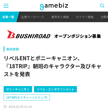
記事一覧
企業データベース
業界求人情報
セミナー情報
決算
事前登録
リベルENTとポニーキャニオン、
『18TRIP』朝班のキャラクター及びキャ
ストを発表
ポニーキャニオン
リベル・エンタテインメント
18TRIP(エイティーントリップ)
2024.02.29 21:14