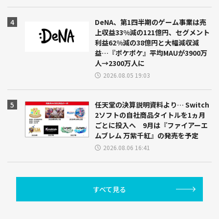
DeNA、第1四半期のゲーム事業は売
上収益33%減の121億円、セグメント
利益62%減の38億円と大幅減収減
益…『ポケポケ』平均MAUが3900万
人→2300万人に
2026.08.05 19:03
任天堂の決算説明資料より… Switch
2ソフトの自社商品タイトルを1ヵ月
ごとに投入へ 9月は『ファイアーエ
ムブレム 万紫千紅』の発売を予定
2026.08.06 16:41
すべて見る