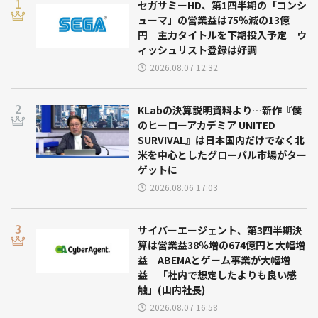
セガサミーHD、第1四半期の「コンシ
ューマ」の営業益は75％減の13億
円 主力タイトルを下期投入予定 ウ
ィッシュリスト登録は好調
2026.08.07 12:32
KLabの決算説明資料より…新作『僕
のヒーローアカデミア UNITED
SURVIVAL』は日本国内だけでなく北
米を中心としたグローバル市場がター
ゲットに
2026.08.06 17:03
サイバーエージェント、第3四半期決
算は営業益38％増の674億円と大幅増
益 ABEMAとゲーム事業が大幅増
益 「社内で想定したよりも良い感
触」(山内社長)
2026.08.07 16:58