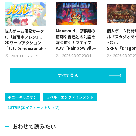
Manavoid、思春期の
個人ゲーム開発
個人ゲーム開発サーク
葛藤や自己との対話を
ル「スタジオあ
ル「結雨木フレン」、
深く描くナラティブ
~む」、
2Dワープアクション
ADV『Rainbow Billy:
SRPG『Dragon
『ルル Dimensional
The Book of Fears』
Chronicles 
Leaper』体験版をリ
2026.08.07 23:34
2026.08.07 2
2026.08.07 23:43
を発表
レギンレイヴ~~
リース
Steamストア
公開
すべて見る
ポニーキャニオン
リベル・エンタテインメント
18TRIP(エイティーントリップ)
あわせて読みたい