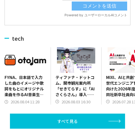
tech
ティファナ・ドットコ
MIXI、AIと共
FYNA、日本語で入力
ム、関市観光案内所
世代エンジニア
した曲のイメージや歌
「せきてらす」に「AI
向けた2026年
詞をもとにオリジナル
さくらさん」導入…世
同社新卒社員向
楽曲を作るAI音楽生成
界的な刀剣ブームのイ
研修資料を公開
サービス
2026.08.03 16:30
2026.07.28 1
2026.08.04 11:28
ンバウンド需要に対応
「otojam（オトジャ
ム）」のベータ版を公
開
すべて見る