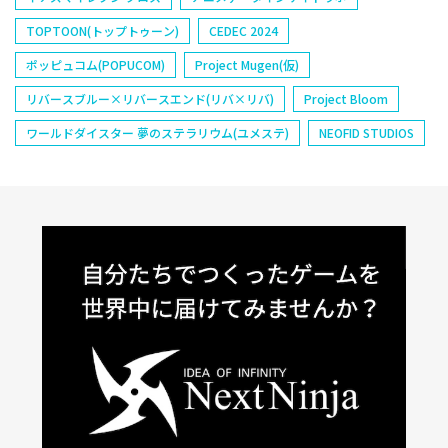
TOPTOON(トップトゥーン)
CEDEC 2024
ポッピュコム(POPUCOM)
Project Mugen(仮)
リバースブルー×リバースエンド(リバ×リバ)
Project Bloom
ワールドダイスター 夢のステラリウム(ユメステ)
NEOFID STUDIOS