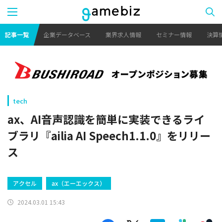
記事一覧
企業データベース
業界求人情報
セミナー情報
決算
tech
ax、AI音声認識を簡単に実装できるライ
ブラリ『ailia AI Speech1.1.0』をリリー
ス
アクセル
ax（エーエックス）
2024.03.01 15:43