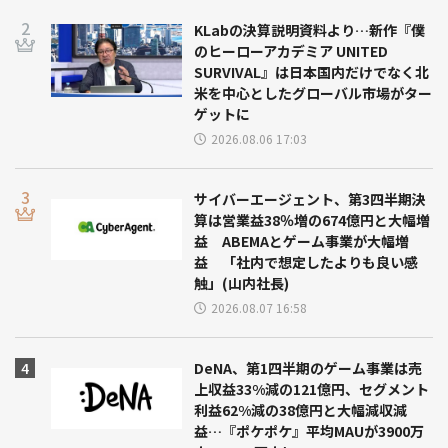
KLabの決算説明資料より…新作『僕
のヒーローアカデミア UNITED
SURVIVAL』は日本国内だけでなく北
米を中心としたグローバル市場がター
ゲットに
2026.08.06 17:03
サイバーエージェント、第3四半期決
算は営業益38％増の674億円と大幅増
益 ABEMAとゲーム事業が大幅増
益 「社内で想定したよりも良い感
触」(山内社長)
2026.08.07 16:58
DeNA、第1四半期のゲーム事業は売
上収益33%減の121億円、セグメント
利益62%減の38億円と大幅減収減
益…『ポケポケ』平均MAUが3900万