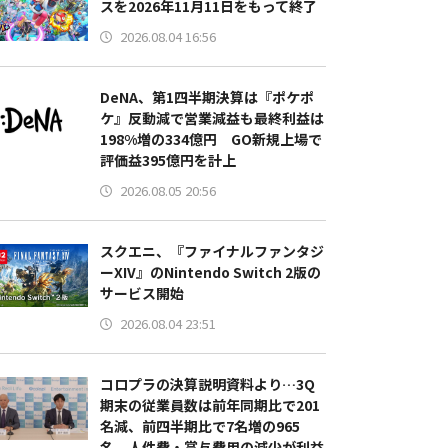
スを2026年11月11日をもって終了
2026.08.04 16:56
DeNA、第1四半期決算は『ポケポ
ケ』反動減で営業減益も最終利益は
198%増の334億円 GO新規上場で
評価益395億円を計上
2026.08.05 20:56
スクエニ、『ファイナルファンタジ
ーXIV』のNintendo Switch 2版の
サービス開始
2026.08.04 23:51
コロプラの決算説明資料より…3Q
期末の従業員数は前年同期比で201
名減、前四半期比で7名増の965
名 人件費・賞与費用の減少が利益