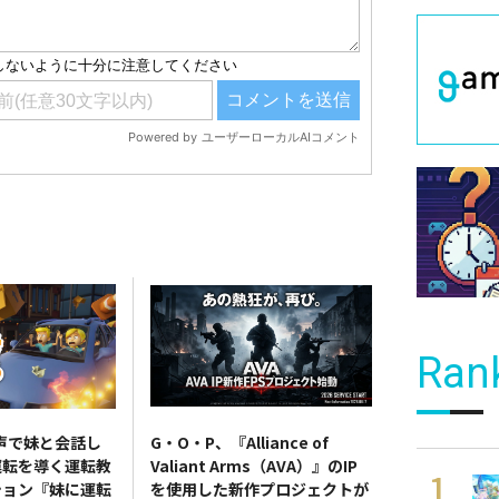
Ran
、音声で妹と会話し
G・O・P、『Alliance of
運転を導く運転教
Valiant Arms（AVA）』のIP
ション『妹に運転
を使用した新作プロジェクトが