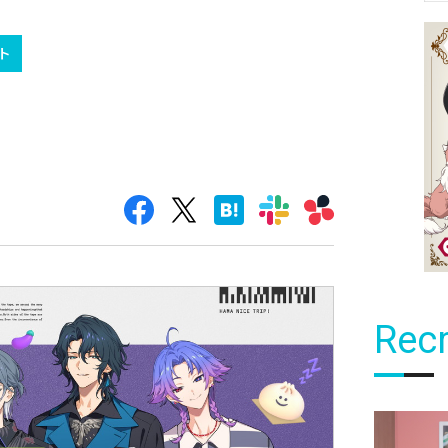
ト
Recr