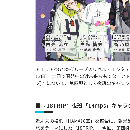
アエリア<3758>グループのリベル・エンタ
12日)、共同で開発中の近未来おもてなしアド
プ)』について、第四弾として夜班のキャラ
■『18TRIP』夜班「L4mps」キャ
近未来の横浜「HAMA18区」を舞台に、観
旅をテーマにした『18TRIP』。今回、第四