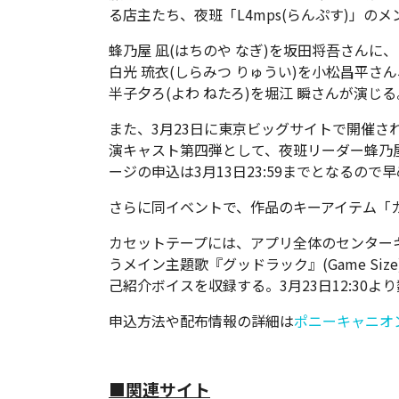
る店主たち、夜班「L4mps(らんぷす)」の
蜂乃屋 凪(はちのや なぎ)を坂田将吾さんに、
白光 琉衣(しらみつ りゅうい)を小松昌平さん
半子夕ろ(よわ ねたろ)を堀江 瞬さんが演じる
また、3月23日に東京ビッグサイトで開催されるAn
演キャスト第四弾として、夜班リーダー蜂乃
ージの申込は3月13日23:59までとなるの
さらに同イベントで、作品のキーアイテム「
カセットテープには、アプリ全体のセンター
うメイン主題歌『グッドラック』(Game Si
己紹介ボイスを収録する。3月23日12:30
申込方法や配布情報の詳細は
ポニーキャニオンAn
■関連サイト