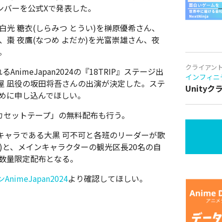
メンバーを公式Xで発表した。
白光 糖衣(しらみつ とうい)を榊原優希さん、
、棗 夜鷹(なつめ よだか)を光富崇雄さん、夜
。
クライアン
imeJapan2024の『18TRIP』ステージ出
インフィニ
屋 凪役の坂田将吾さんの出演が決定した。ステ
Unity
で早めに申し込んでほしい。
カセットテープ」の無料配布も行う。
キャラである大黒 可不可と各班のリーダーが歌
ze)と、メインキャラクターの観光区長20名の自
より数量限定配布となる。
imeJapan2024
より確認してほしい。