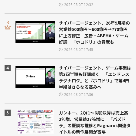
2026.08.07 12:32
サイバーエージェント、26年9月期の
営業益500億円～600億円→770億円
に上方修正 広告・ABEMA・ゲーム
好調 『ホロドリ』の貢献も
2026.08.07 17:45
サイバーエージェント、ゲーム事業は
第3四半期も好調続く 『エンドレス
ラグナロク』と『ホロドリ』で第4四
半期はさらなる高みへ
2026.08.07 17:36
ガンホー、2Q(1～6月)決算は売上高
2％増、営業益27％増に 『パズド
ラ』の堅調な推移とRagnarok関連タ
イトルの新作展開が寄与