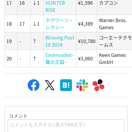
17
16
↓1
HUNTER
¥1,596
カプコン
RISE
ホグワーツ・
Warner Bros.
18
17
↓1
¥4,389
レガシー
Games
Winning Post
コーエーテクモ
19
-
↑
¥10,780
10 2024
ームス
Enshrouded~
Keen Games
20
-
↑
¥3,060
霧の王国~
GmbH