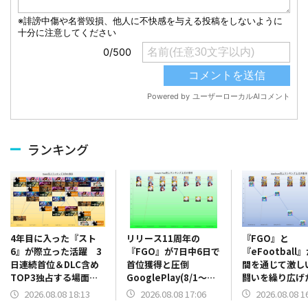
ランキング
リリース11周年の
『FGO』と
4年目に入った『スト
『FGO』が7日中6日で
『eFootball
6』が際立った活躍 3
首位獲得と圧倒
間を通じて激し
日連続首位＆DLC含め
GooglePlay(8/1～
闘いを繰り広
TOP3独占する場面
8/7)売上ランキング振
App Store(8/
も Steam(8/1～8/7)
2026.08.08 17:06
2026.08.08 1
2026.08.08 18:13
り返り
売上ランキング
売上ランキング振り返