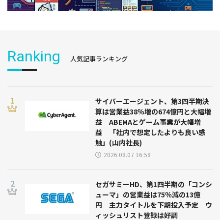
Ranking
人気記事ランキング
サイバーエージェント、第3四半期決
算は営業益38％増の674億円と大幅増
益 ABEMAとゲーム事業が大幅増
益 「社内で想定したよりも良い感
触」(山内社長)
2026.08.07 16:58
セガサミーHD、第1四半期の「コンシ
ューマ」の営業益は75％減の13億
円 主力タイトルを下期投入予定 ウ
ィッシュリスト登録は好調