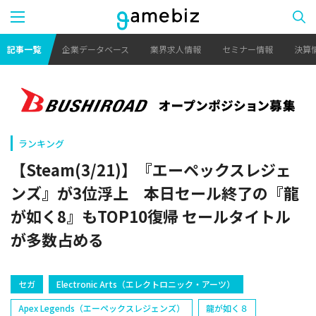
記事一覧
企業データベース
業界求人情報
セミナー情報
決算
ランキング
【Steam(3/21)】『エーペックスレジェ
ンズ』が3位浮上 本日セール終了の『龍
が如く8』もTOP10復帰 セールタイトル
が多数占める
セガ
Electronic Arts（エレクトロニック・アーツ）
Apex Legends（エーペックスレジェンズ）
龍が如く８