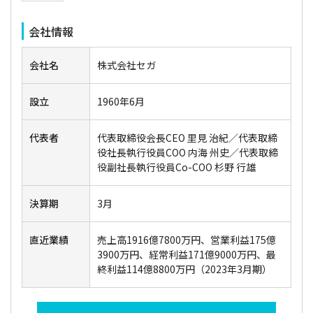
会社情報
会社名
株式会社セガ
設立
1960年6月
代表者
代表取締役会長CEO 里見 治紀／代表取締
役社長執行役員COO 内海 州史／代表取締
役副社長執行役員Co-COO 杉野 行雄
決算期
3月
直近業績
売上高1916億7800万円、営業利益175億
3900万円、経常利益171億9000万円、最
終利益114億8800万円（2023年3月期）