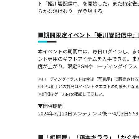
ト「姫川響配信中」を開始した。また特定雀
らかな湯けむり」が登場する。
■期間限定イベント「姫川響配信中」
本イベントの期間中は、毎日ログインし、ま
ント専用のギフトアイテムを入手できる。ま
度が上がり、限定BGMやローディングイラ
※ローディングイラストは今後「写真屋」で販売される
※CPU相手との対局はイベントクエストの対象外とな
※詳細はゲーム内を確認してほしい。
▼開催期間
2024年3月20日メンテナンス後 ～4月3日5:59
■「相原舞」「藤本キララ」「かぐや