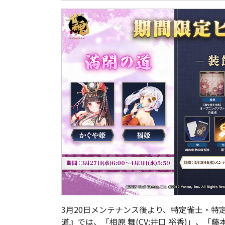
3月20日メンテナンス後より、特定雀士・特
道』では、「相原 舞(CV:井口 裕香)」、「藤本