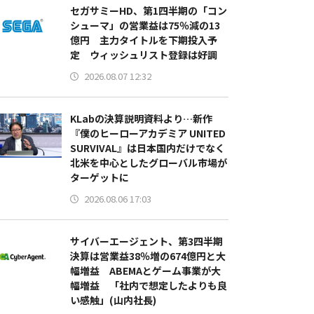
セガサミーHD、第1四半期の「コン
シューマ」の営業益は75％減の13
億円 主力タイトルを下期投入予
定 ウィッシュリスト登録は好調
2026.08.07 12:32
KLabの決算説明資料より…新作
『僕のヒーローアカデミア UNITED
SURVIVAL』は日本国内だけでなく
北米を中心としたグローバル市場が
ターゲットに
2026.08.06 17:03
サイバーエージェント、第3四半期
決算は営業益38％増の674億円と大
幅増益 ABEMAとゲーム事業が大
幅増益 「社内で想定したよりも良
い感触」(山内社長)