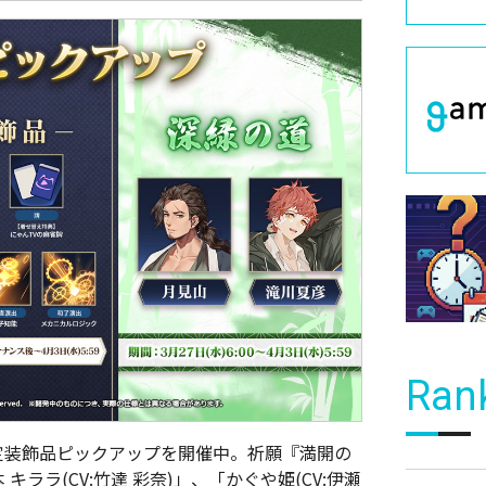
Ran
定装飾品ピックアップを開催中。祈願『満開の
 キララ(CV:竹達 彩奈)」、「かぐや姫(CV:伊瀬