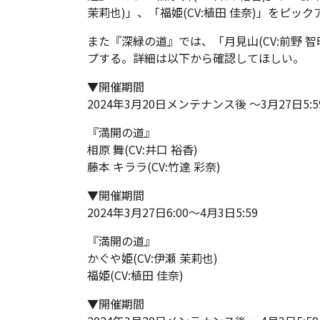
茉莉也)」、「福姫(CV:植田 佳奈)」をピッ
また『深緑の道』では、「月見山(CV:前野 智昭
プする。詳細は以下から確認してほしい。
▼開催期間
2024年3月20日メンテナンス後 ～3月27日5:5
『満開の道』
相原 舞(CV:井口 裕香)
藤本 キララ(CV:竹達 彩奈)
▼開催期間
2024年3月27日6:00～4月3日5:59
『満開の道』
かぐや姫(CV:伊瀬 茉莉也)
福姫(CV:植田 佳奈)
▼開催期間