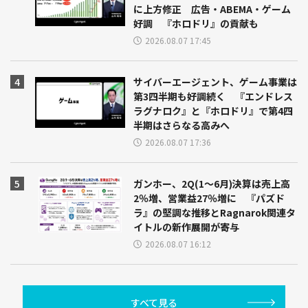
に上方修正 広告・ABEMA・ゲーム
好調 『ホロドリ』の貢献も
2026.08.07 17:45
サイバーエージェント、ゲーム事業は
第3四半期も好調続く 『エンドレス
ラグナロク』と『ホロドリ』で第4四
半期はさらなる高みへ
2026.08.07 17:36
ガンホー、2Q(1～6月)決算は売上高
2％増、営業益27％増に 『パズド
ラ』の堅調な推移とRagnarok関連タ
イトルの新作展開が寄与
2026.08.07 16:12
すべて見る