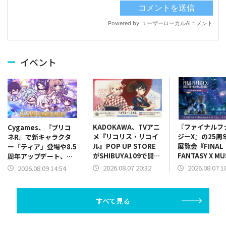
イベント
KADOKAWA、TVアニ
『ファイナルフ
Cygames、『プリコ
メ『リコリス・リコイ
ジーX』の25周
ネR』で新キャラクタ
ル』POP UP STORE
展覧会『FINAL
ー「ティア」登場や8.5
がSHIBUYA109で開催
FANTASY X M
周年アップデート、コ
決定
幻光の記憶-』
ラボ情報を8.5 周年直
2026.08.07 20:32
2026.08.07 1
2026.08.09 14:54
発売開始！限定
前生放送で発表
情報も一部公開
すべて見る