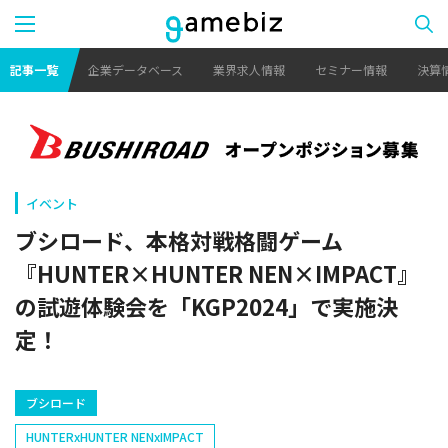
記事一覧
企業データベース
業界求人情報
セミナー情報
決算
イベント
ブシロード、本格対戦格闘ゲーム
『HUNTER×HUNTER NEN×IMPACT』
の試遊体験会を「KGP2024」で実施決
定！
ブシロード
HUNTERxHUNTER NENxIMPACT