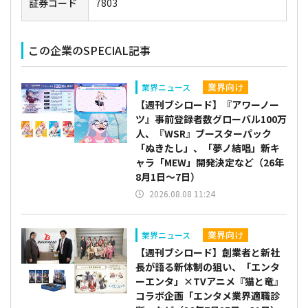
証券コード
7803
この企業のSPECIAL記事
業界向け
業界ニュース
【週刊ブシロード】『アワーノー
ツ』事前登録者数グローバル100万
人、『WSR』ブースターパック
「ぬきたし」、「夢ノ結唱」新キ
ャラ「MEW」開発決定など（26年
8月1日～7日）
2026.08.08 11:24
業界向け
業界ニュース
【週刊ブシロード】創業者と新社
長が語る新体制の狙い、「エンタ
ーエンタ」×TVアニメ『猫と竜』
コラボ企画「エンタメ業界適職診