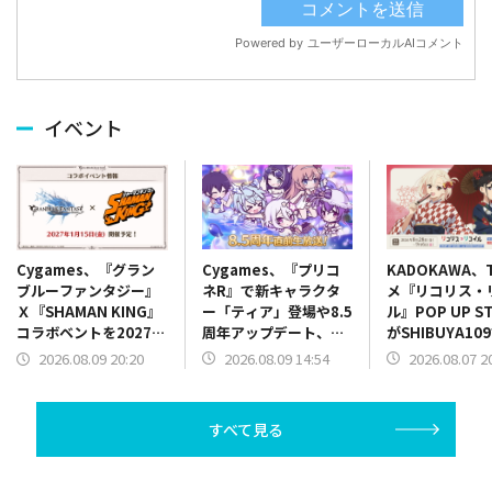
イベント
Cygames、『プリコ
KADOKAWA、
Cygames、『グラン
ネR』で新キャラクタ
メ『リコリス・
ブルーファンタジー』
ー「ティア」登場や8.5
ル』POP UP S
Ｘ『SHAMAN KING』
周年アップデート、コ
がSHIBUYA10
コラボベントを2027年
ラボ情報を8.5 周年直
決定
1月15日に開催決定
2026.08.09 14:54
2026.08.07 2
2026.08.09 20:20
前生放送で発表
すべて見る