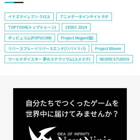
イナズマイレブン クロス
アニメデータインサイトラボ
TOPTOON(トップトゥーン)
CEDEC 2024
ポッピュコム(POPUCOM)
Project Mugen(仮)
リバースブルー×リバースエンド(リバ×リバ)
Project Bloom
ワールドダイスター 夢のステラリウム(ユメステ)
NEOFID STUDIOS