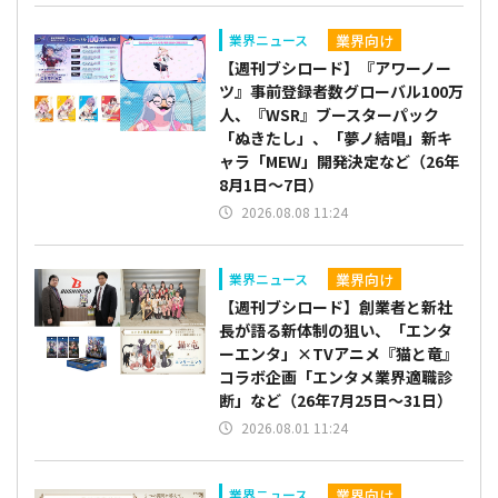
業界向け
業界ニュース
【週刊ブシロード】『アワーノー
ツ』事前登録者数グローバル100万
人、『WSR』ブースターパック
「ぬきたし」、「夢ノ結唱」新キ
ャラ「MEW」開発決定など（26年
8月1日～7日）
2026.08.08 11:24
業界向け
業界ニュース
【週刊ブシロード】創業者と新社
長が語る新体制の狙い、「エンタ
ーエンタ」×TVアニメ『猫と竜』
コラボ企画「エンタメ業界適職診
断」など（26年7月25日～31日）
2026.08.01 11:24
業界向け
業界ニュース