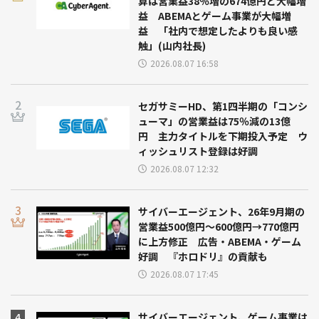
算は営業益38％増の674億円と大幅増
益 ABEMAとゲーム事業が大幅増
益 「社内で想定したよりも良い感
触」(山内社長)
2026.08.07 16:58
セガサミーHD、第1四半期の「コンシ
ューマ」の営業益は75％減の13億
円 主力タイトルを下期投入予定 ウ
ィッシュリスト登録は好調
2026.08.07 12:32
サイバーエージェント、26年9月期の
営業益500億円～600億円→770億円
に上方修正 広告・ABEMA・ゲーム
好調 『ホロドリ』の貢献も
2026.08.07 17:45
サイバーエージェント、ゲーム事業は