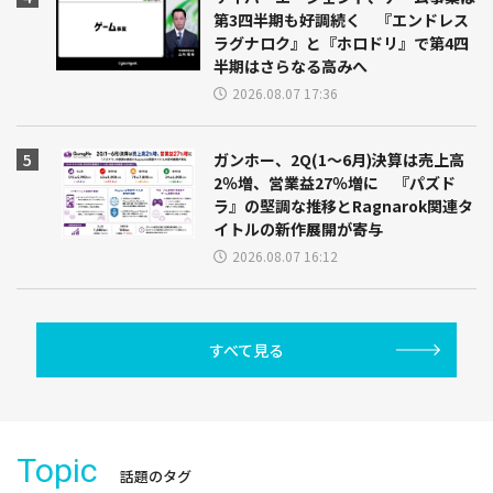
第3四半期も好調続く 『エンドレス
ラグナロク』と『ホロドリ』で第4四
半期はさらなる高みへ
2026.08.07 17:36
ガンホー、2Q(1～6月)決算は売上高
2％増、営業益27％増に 『パズド
ラ』の堅調な推移とRagnarok関連タ
イトルの新作展開が寄与
2026.08.07 16:12
すべて見る
Topic
話題のタグ