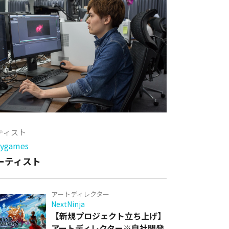
ーティスト
games
アーティスト
アートディレクター
NextNinja
【新規プロジェクト立ち上げ】
アートディレクター※自社開発