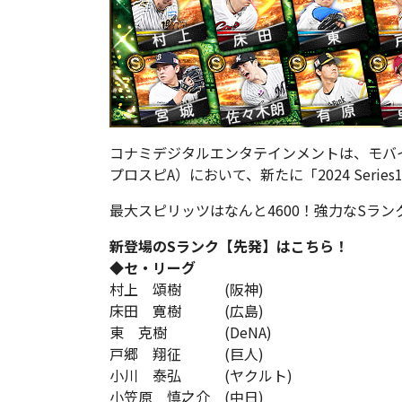
コナミデジタルエンタテインメントは、モバ
プロスピA）において、新たに「2024 Ser
最大スピリッツはなんと4600！強力なSラン
新登場のSランク【先発】はこちら！
◆セ・リーグ
村上 頌樹 (阪神)
床田 寛樹 (広島)
東 克樹 (DeNA)
戸郷 翔征 (巨人)
小川 泰弘 (ヤクルト)
小笠原 慎之介 (中日)