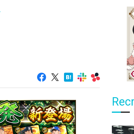
ト
Recr