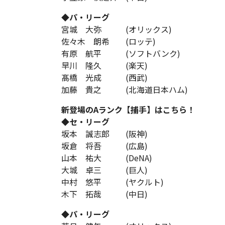
◆パ・リーグ
宮城 大弥 (オリックス)
佐々木 朗希 (ロッテ)
有原 航平 (ソフトバンク)
早川 隆久 (楽天)
髙橋 光成 (西武)
加藤 貴之 (北海道日本ハム)
新登場のAランク【捕手】はこちら！
◆セ・リーグ
坂本 誠志郎 (阪神)
坂倉 将吾 (広島)
山本 祐大 (DeNA)
大城 卓三 (巨人)
中村 悠平 (ヤクルト)
木下 拓哉 (中日)
◆パ・リーグ