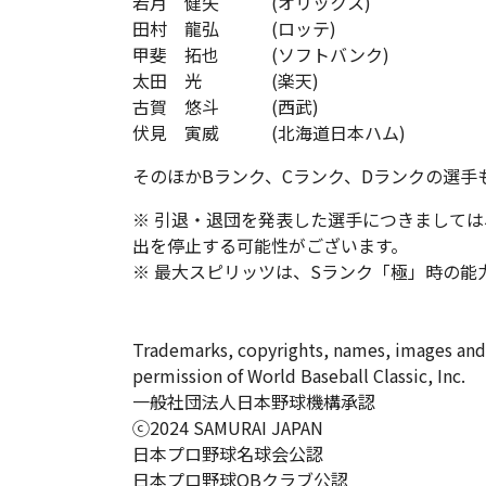
若月 健矢 (オリックス)
田村 龍弘 (ロッテ)
甲斐 拓也 (ソフトバンク)
太田 光 (楽天)
古賀 悠斗 (西武)
伏見 寅威 (北海道日本ハム)
そのほかBランク、Cランク、Dランクの選
※ 引退・退団を発表した選手につきまして
出を停止する可能性がございます。
※ 最大スピリッツは、Sランク「極」時の能
Trademarks, copyrights, names, images and 
permission of World Baseball Classic, Inc.
一般社団法人日本野球機構承認
ⓒ2024 SAMURAI JAPAN
日本プロ野球名球会公認
日本プロ野球OBクラブ公認