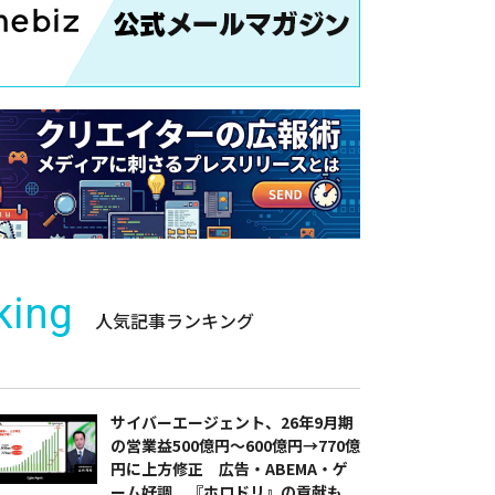
king
人気記事ランキング
サイバーエージェント、26年9月期
の営業益500億円～600億円→770億
円に上方修正 広告・ABEMA・ゲ
ーム好調 『ホロドリ』の貢献も