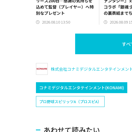
リース200日…感謝の気持ちを
ァンタジー』
込めて監督（プレイヤー）へ特
コラボ「銀魂 
別なプレゼント
の裏表紙まで
を復刻開催
2026.08.10 13:50
2026.08.09 1
すべ
株式会社コナミデジタルエンタテインメン
コナミデジタルエンタテインメント(KONAMI)
プロ野球スピリッツA（プロスピA）
あわせて読みたい